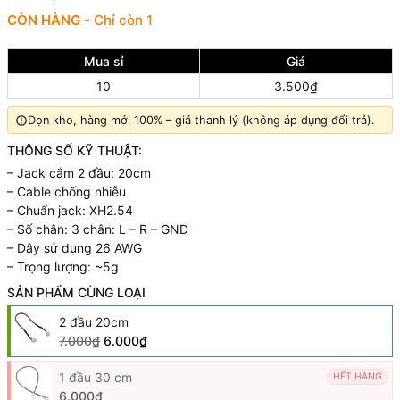
CÒN HÀNG
- Chỉ còn 1
Mua sỉ
Giá
10
3.500₫
Dọn kho, hàng mới 100% – giá thanh lý (không áp dụng đổi trả).
THÔNG SỐ KỸ THUẬT:
– Jack cắm 2 đầu: 20cm
– Cable chống nhiễu
– Chuẩn jack: XH2.54
– Số chân: 3 chân: L – R – GND
– Dây sử dụng 26 AWG
– Trọng lượng: ~5g
SẢN PHẨM CÙNG LOẠI
2 đầu 20cm
7.000₫
6.000₫
1 đầu 30 cm
HẾT HÀNG
6.000₫