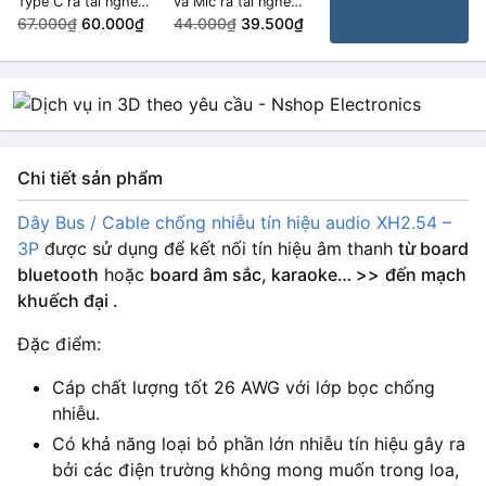
Type C ra tai nghe
và Mic ra tai nghe
3.5mm
67.000₫
60.000₫
3.5mm
44.000₫
39.500₫
Chi tiết sản phẩm
Dây Bus / Cable chống nhiễu tín hiệu audio XH2.54 –
3P
được sử dụng để kết nối tín hiệu âm thanh
từ board
bluetooth
hoặc
board âm sắc, karaoke… >>
đến mạch
khuếch đại .
Đặc điểm:
Cáp chất lượng tốt 26 AWG với lớp bọc chống
nhiễu.
Có khả năng loại bỏ phần lớn nhiễu tín hiệu gây ra
bởi các điện trường không mong muốn trong loa,