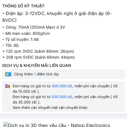
THÔNG SỐ KỸ THUẬT:
– Điện áp: 3-12VDC, khuyến nghị ở giải điện áp (6-
8VDC)
–
Dòng: 70mA (250mA Max) ở 3V
– Mô men xoắn: 800gfcm
– Tỷ số truyền: 1:48
– Tốc độ:
+ 125 rpm 3VDC (bánh 66mm: 26rpm)
+ 208 rpm 5VDC (bánh 66mm: 44rpm)
DỊCH VỤ & KHUYẾN MÃI LIÊN QUAN
Cộng thêm
1
điểm tích lũy
Đơn hàng có giá trị từ
300.000 (đ)
, miễn phí vận chuyển [ tối
đa 15.000 (đ) ].
Đơn hàng có giá trị từ
500.000 (đ)
, miễn phí vận chuyển [ tối
đa 35.000 (đ) ].
Xem thêm các khuyến mãi vận chuyển khác.