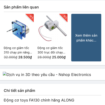
Sản phẩm liên quan
-11%
-11%
Xem thêm sản
phẩm khác...
Động cơ giảm tốc
Động cơ giảm tốc
310 chạy pin năng
300 trục đôi chạy
lượng mặt trời
32.000₫
28.500₫
pin năng lượng mặt
28.000₫
25.000₫
400rpm
trời 10rpm
Chi tiết sản phẩm
Động cơ toys FA130 chính hãng ALONG