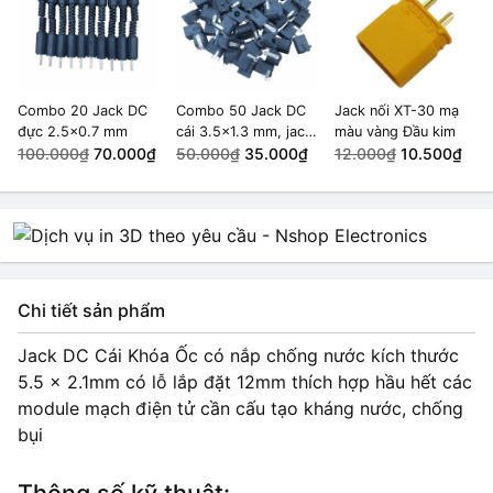
Combo 20 Jack DC
Combo 50 Jack DC
Jack nối XT-30 mạ
đực 2.5x0.7 mm
cái 3.5x1.3 mm, jack
màu vàng Đầu kim
100.000₫
70.000₫
cắm nguồn DC-005C
50.000₫
35.000₫
12.000₫
10.500₫
Chi tiết sản phẩm
Jack DC Cái Khóa Ốc có nắp chống nước kích thước
5.5 x 2.1mm có lỗ lắp đặt 12mm thích hợp hầu hết các
module mạch điện tử cần cấu tạo kháng nước, chống
bụi
Thông số kỹ thuật: