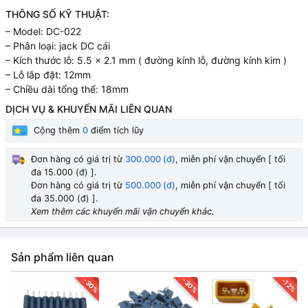
THÔNG SỐ KỸ THUẬT:
– Model: DC-022
– Phân loại: jack DC cái
– Kích thước lỗ: 5.5 x 2.1 mm ( đường kính lỗ, đường kính kim )
– Lỗ lắp đặt: 12mm
– Chiều dài tổng thể: 18mm
DỊCH VỤ & KHUYẾN MÃI LIÊN QUAN
Cộng thêm
0
điểm tích lũy
Đơn hàng có giá trị từ
300.000 (đ)
, miễn phí vận chuyển [ tối
đa 15.000 (đ) ].
Đơn hàng có giá trị từ
500.000 (đ)
, miễn phí vận chuyển [ tối
đa 35.000 (đ) ].
Xem thêm các khuyến mãi vận chuyển khác.
Sản phẩm liên quan
-30%
-30%
-12%