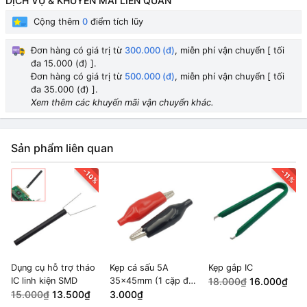
DỊCH VỤ & KHUYẾN MÃI LIÊN QUAN
Cộng thêm
0
điểm tích lũy
Đơn hàng có giá trị từ
300.000 (đ)
, miễn phí vận chuyển [ tối
đa 15.000 (đ) ].
Đơn hàng có giá trị từ
500.000 (đ)
, miễn phí vận chuyển [ tối
đa 35.000 (đ) ].
Xem thêm các khuyến mãi vận chuyển khác.
Sản phẩm liên quan
-10%
-11%
Dụng cụ hỗ trợ tháo
Kẹp cá sấu 5A
Kẹp gắp IC
IC linh kiện SMD
35x45mm (1 cặp đỏ
18.000₫
16.000₫
15.000₫
13.500₫
đen)
3.000₫