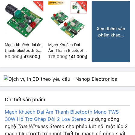
-10%
-21%
Xem thêm sản
phẩm khác...
Mạch khuếch đại âm
Mạch Khuếch Đại
thanh bluetooth 5.0
Âm Thanh Bluetooth
PAM8403 2x5W XH-
53.000₫
47.500₫
5.0 2x5W MX-878BT
178.000₫
141.000₫
A158
có hỗ trợ ghép đôi
TWS COMBO 2
Mạch
Chi tiết sản phẩm
Mạch Khuếch Đại Âm Thanh Bluetooth Mono TWS
30W Hỗ Trợ Ghép Đôi 2 Loa Stereo
sử dụng công
nghệ
True Wireless Stereo
cho phép kết nối một lúc 2
mạch bluetooth trên một thiết bị, mạch có công suất