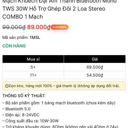
Mạch Khuếch Đại Âm Thanh Bluetooth Mono
TWS 30W Hỗ Trợ Ghép Đôi 2 Loa Stereo
COMBO 1 Mạch
99.000₫
89.000₫
10%
GIẢM
Mã sản phẩm:
1MSL
CÒN HÀNG
Mua sỉ
Giá
5+
69.500₫
11+
54.500₫
Dọn kho, hàng mới 100% – giá thanh lý (không áp dụng đổi trả).
THÔNG SỐ KỸ THUẬT:
– Bộ sản phẩm gồm: 1 bảng mạch bluetooth (chưa kèm dây)
– Bluetooth 5.0
– Điện áp: 8-24VDC
– Công suất đầu ra: 10W-30W
– Trở kháng khuyên dùng: 8Ohm (không nên xài 4Ohm ở 24v)