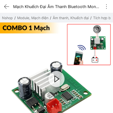
Mạch Khuếch Đại Âm Thanh Bluetooth Mono TWS 30W Hỗ Trợ Ghép Đôi 2 Loa Stereo COMBO 1 Mạch
Nshop
Module, Mạch điện
Âm thanh, Khuếch đại
Tích hợp bu