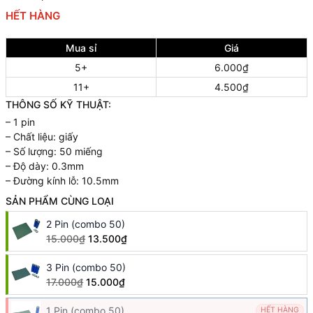
HẾT HÀNG
Mua sỉ
Giá
5+
6.000₫
11+
4.500₫
THÔNG SỐ KỸ THUẬT:
– 1 pin
– Chất liệu: giấy
– Số lượng: 50 miếng
– Độ dày: 0.3mm
– Đường kính lỗ: 10.5mm
SẢN PHẨM CÙNG LOẠI
2 Pin (combo 50)
15.000₫
13.500₫
3 Pin (combo 50)
17.000₫
15.000₫
1 Pin (combo 50)
HẾT HÀNG