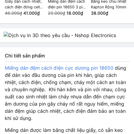
Giấy dán cách nhiệt,
Miếng dán đệm cách
Băng keo chịu nhiệt
cách điện đóng cell
điện pin 18650 3 pin
Kapton Rộng 10mm
pin Rộng 200mm
46.000₫
41.000₫
(combo 50)
20.000₫
18.000₫
38.000₫
Chi tiết sản phẩm
Miếng dán đệm cách điện cực dương pin 18650
dùng
để dán vào đầu dương của pin khi hàn, giúp cách
nhiệt, cách điện, chống chạm, cháy một cách an toàn
và chuyên nghiệp. Khi hàn kẽm và pin với nhau, công
suất cao sinh nhiệt làm chảy nhựa dẫn đến chạm cực
âm dương của pin gây cháy nổ rất nguy hiểm, miếng
dán đệm giúp cách nhiệt, cách điện đảm bảo an toàn
khi sử dụng.
Miếng dán được làm bằng chất liệu giấy, có sẵn keo