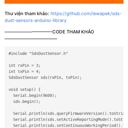
Thư viện tham khảo:
https://github.com/lewapek/sds-
dust-sensors-arduino-library
——————————-CODE THAM KHẢO
———————————–
#include "SdsDustSensor.h"

int rxPin = 3;

int txPin = 4;

SdsDustSensor sds(rxPin, txPin);

void setup() {

Serial
.begin(9600);

  sds.begin();

Serial
.println(sds.queryFirmwareVersion().toString
Serial
.println(sds.setActiveReportingMode().toStri
Serial
.println(sds.setContinuousWorkingPeriod().to