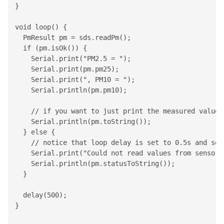
}

void loop() {

  PmResult pm = sds.readPm();

  if (pm.isOk()) {

Serial
.print("PM2.5 = ");

Serial
.print(pm.pm25);

Serial
.print(", PM10 = ");

Serial
.println(pm.pm10);

    // if you want to just print the measured values
Serial
.println(pm.toString());

  } else {

    // notice that loop delay is set to 0.5s and som
Serial
.print("Could not read values from sensor, 
Serial
.println(pm.statusToString());

  }

  delay(500);

}
