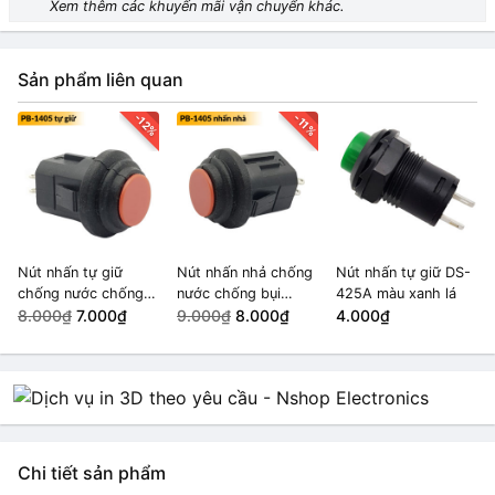
Xem thêm các khuyến mãi vận chuyển khác.
Sản phẩm liên quan
-12%
-11%
Nút nhấn tự giữ
Nút nhấn nhả chống
Nút nhấn tự giữ DS-
chống nước chống
nước chống bụi
425A màu xanh lá
bụi 14mm PB-1405
8.000₫
7.000₫
14mm PB-1405 màu
9.000₫
8.000₫
4.000₫
màu Đỏ
Đỏ
Chi tiết sản phẩm