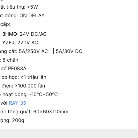
ất tiêu thụ: <5W
ạt động: ON DELAY
 cấp:
U
3HMQ
: 24V DC/AC
U
YZEJ
: 220V AC
ng cắt: 5A/250V AC || 5A/30V DC
: 8 chân
 đế PF083A
 cơ học: ≥1 triệu lần
 điện: ≥100.000 lần
ộ hoạt động: -10°C+50°C
 với
RAY 35
ước tổng quát: 60x60x110mm
ượng: 200g