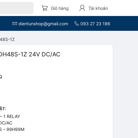
Giỏ hàng
Tài khoản
dientunshop@gmail.com
093 27 23 186
H48S-1Z
ử DH48S-1Z 24V DC/AC
Q
ẬT:
– 1 RELAY
 DC/AC
01S – 99H99M