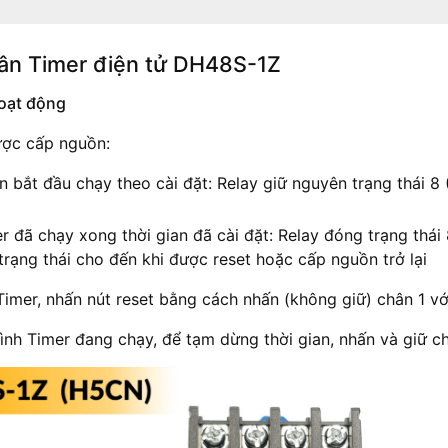
ân Timer điện tử DH48S-1Z
oạt động
ược cấp nguồn:
n bắt đầu chạy theo cài đặt: Relay giữ nguyên trạng thái 8 
r đã chạy xong thời gian đã cài đặt: Relay đóng trạng thái 8
trạng thái cho đến khi được reset hoặc cấp nguồn trở lại
Timer, nhấn nút reset bằng cách nhấn (không giữ) chân 1 vớ
ình Timer đang chạy, để tạm dừng thời gian, nhấn và giữ ch