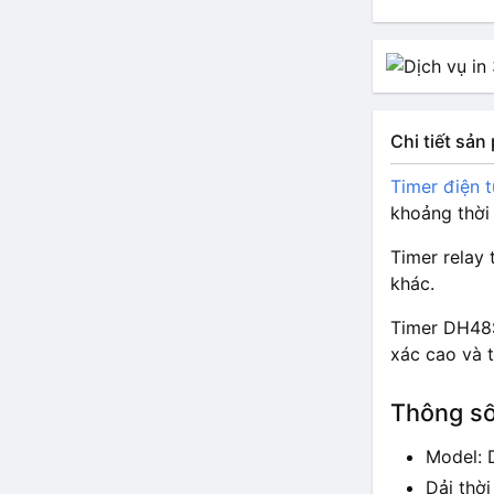
Chi tiết sả
Timer điện 
khoảng thời 
Timer relay
khác.
Timer DH48S
xác cao và t
Thông số
Model: 
Dải thờ