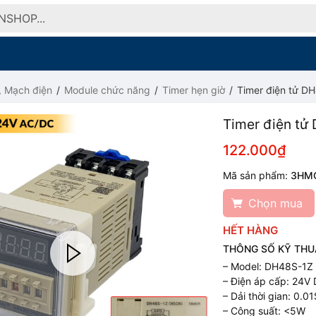
, Mạch điện
Module chức năng
Timer hẹn giờ
Timer điện tử D
Timer điện t
122.000₫
Mã sản phẩm:
3HM
Chọn mua
HẾT HÀNG
THÔNG SỐ KỸ THU
– Model: DH48S-1Z 
– Điện áp cấp: 24V
– Dải thời gian: 0.
– Công suất: <5W