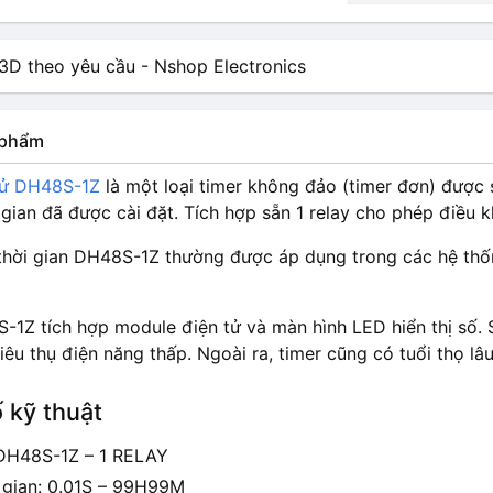
n phẩm
tử DH48S-1Z
là một loại timer không đảo (timer đơn) được 
gian đã được cài đặt. Tích hợp sẵn 1 relay cho phép điều kh
 thời gian DH48S-1Z thường được áp dụng trong các hệ thốn
-1Z tích hợp module điện tử và màn hình LED hiển thị số. 
iêu thụ điện năng thấp. Ngoài ra, timer cũng có tuổi thọ lâu
 kỹ thuật
DH48S-1Z – 1 RELAY
i gian: 0.01S – 99H99M