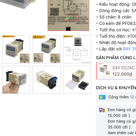
– Kiểu hoạt động: 
– Dòng đóng cắt: 
– Số chân: 8 chân
– Có kèm đế PF083
– Tuổi thọ cơ học: ≥1
– Tuổi thọ điện: ≥10
– Nhiệt độ hoạt độ
– Lắp đặt với
RAY 3
SẢN PHẨM CÙNG L
24V DC/AC
122.000₫
DỊCH VỤ & KHUYẾN
Cộng thêm
12
Đơn hàng có gi
15.000 (đ) ].
Đơn hàng có gi
35.000 (đ) ].
Xem thêm các 