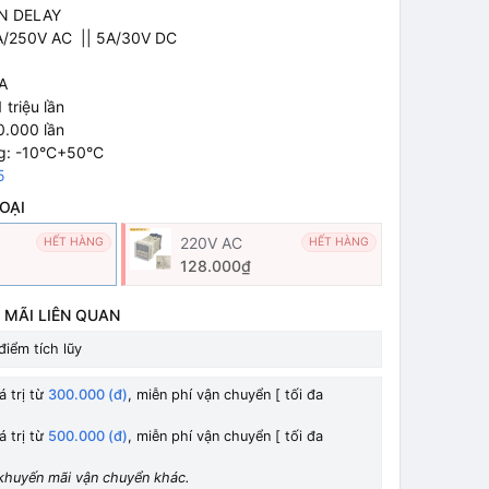
ON DELAY
5A/250V AC || 5A/30V DC
A
 triệu lần
0.000 lần
ng: -10°C+50°C
5
OẠI
220V AC
HẾT HÀNG
HẾT HÀNG
128.000₫
 MÃI LIÊN QUAN
điểm tích lũy
á trị từ
300.000 (đ)
, miễn phí vận chuyển [ tối đa
á trị từ
500.000 (đ)
, miễn phí vận chuyển [ tối đa
khuyến mãi vận chuyển khác.