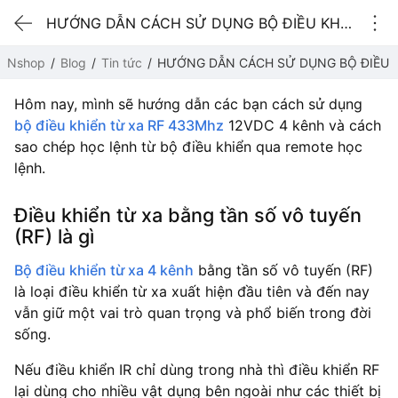
HƯỚNG DẪN CÁCH SỬ DỤNG BỘ ĐIỀU KHIỂN TỪ XA 4 KÊNH
Nshop
Blog
Tin tức
HƯỚNG DẪN CÁCH SỬ DỤNG BỘ ĐIỀU K
Hôm nay, mình sẽ hướng dẫn các bạn cách sử dụng
bộ điều khiển từ xa RF 433Mhz
12VDC 4 kênh và cách
sao chép học lệnh từ bộ điều khiển qua remote học
lệnh.
Điều khiển từ xa bằng tần số vô tuyến
(RF) là gì
Bộ điều khiển từ xa 4 kênh
bằng tần số vô tuyến (RF)
là loại điều khiển từ xa xuất hiện đầu tiên và đến nay
vẫn giữ một vai trò quan trọng và phổ biến trong đời
sống.
Nếu điều khiển IR chỉ dùng trong nhà thì điều khiển RF
lại dùng cho nhiều vật dụng bên ngoài như các thiết bị