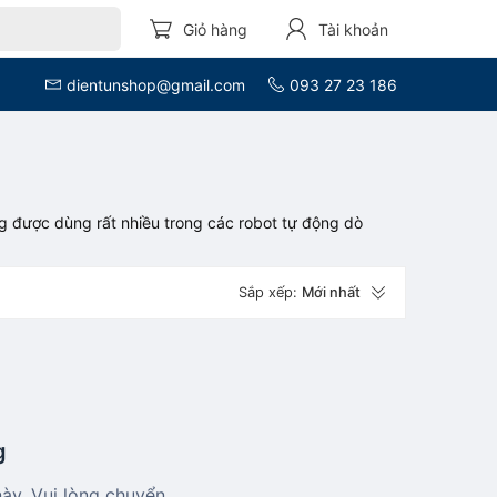
Giỏ hàng
Tài khoản
dientunshop@gmail.com
093 27 23 186
ng được dùng rất nhiều trong các robot tự động dò
Sắp xếp:
Mới nhất
g
y. Vui lòng chuyển