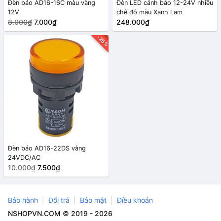
Đèn báo AD16-16C màu vàng
Đèn LED cảnh báo 12-24V nhiều
12V
chế độ màu Xanh Lam
8.000₫
7.000₫
248.000₫
-25%
Đèn báo AD16-22DS vàng
24VDC/AC
10.000₫
7.500₫
Bảo hành
Đổi trả
Bảo mật
Điều khoản
NSHOPVN.COM © 2019 - 2026