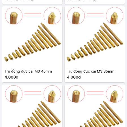
Trụ đồng đực cái M3 40mm
Trụ đồng đực cái M3 35mm
4.000₫
4.000₫