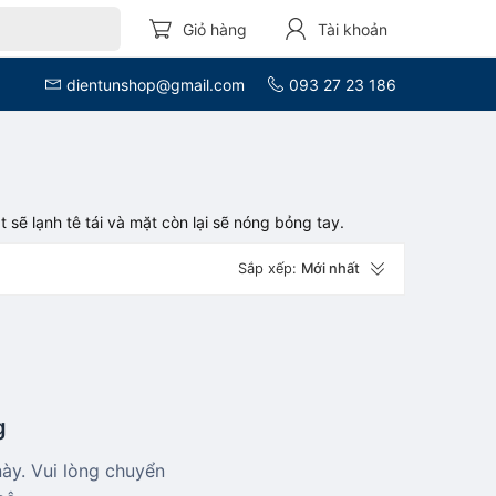
Giỏ hàng
Tài khoản
dientunshop@gmail.com
093 27 23 186
 sẽ lạnh tê tái và mặt còn lại sẽ nóng bỏng tay.
Sắp xếp:
Mới nhất
g
y. Vui lòng chuyển