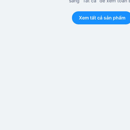
sang “Tất cả” để xem toàn 
Xem tất cả sản phẩm