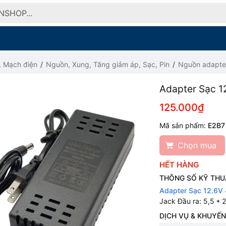
, Mạch điện
Nguồn, Xung, Tăng giảm áp, Sạc, Pin
Nguồn adapte
Adapter Sạc 1
125.000₫
Mã sản phẩm:
E2B7
Chọn mua
HẾT HÀNG
THÔNG SỐ KỸ THU
Adapter Sạc 12.6V
Jack Đầu ra: 5,5 *
DỊCH VỤ & KHUYẾN