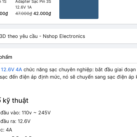
n 1S
Adapter Sạc Pin 3S
12.6V 1A
500₫
47.000₫
42.000₫
n phẩm
 12.6V 4A
chức năng sạc chuyên nghiệp: bắt đầu giai đoạn đ
 sạc đến điện áp định mức, nó sẽ chuyển sang sạc điện áp 
 kỹ thuật
 đầu vào: 110v ~ 245V
đầu ra: 12.6V
c: 4A