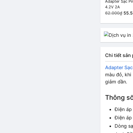
Adapter Sạc Pi
4.2V 2A
62.000₫
55.
Chi tiết sả
Adapter Sạc
màu đỏ, khi
giảm dần.
Thông số
Điện áp
Điện áp 
Dòng sạ