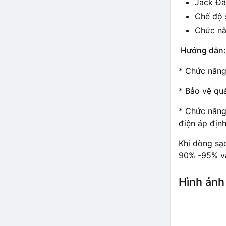
Jack Đầ
Chế độ 
Chức nă
Hướng dẫn:
* Chức năng
* Bảo vệ quá
* Chức năng 
điện áp địn
Khi dòng sạ
90% -95% và
Hình ảnh