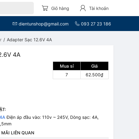
Giỏ hàng
Tài khoản
dientunshop@gmail.com
093 27 23 186
r
Adapter Sạc 12.6V 4A
2.6V 4A
Mua sỉ
Giá
7
62.500₫
ẬT:
 4A
Điện áp đầu vào: 110v ~ 245V, Dòng sạc: 4A,
 2,5mm
 MÃI LIÊN QUAN