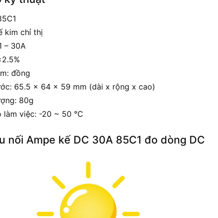
85C1
 kim chỉ thị
1 – 30A
 ±2.5%
ểm: đồng
ước: 65.5 x 64 x 59 mm (dài x rộng x cao)
ượng: 80g
ộ làm việc: -20 ~ 50 ℃
u nối Ampe kế DC 30A 85C1 đo dòng DC