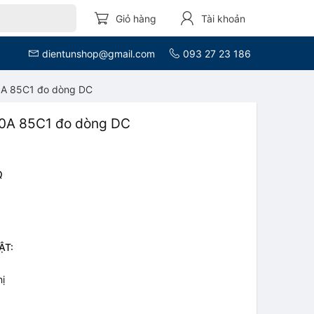
Giỏ hàng
Tài khoản
dientunshop@gmail.com
093 27 23 186
A 85C1 đo dòng DC
0A 85C1 đo dòng DC
Q
ẬT:
hị