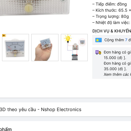
– Tiếp điểm: đồng
– Kích thước: 65.5 
– Trọng lượng: 80g
– Nhiệt độ làm việc
DỊCH VỤ & KHUYẾN
Cộng thêm
7
đi
Đơn hàng có gi
15.000 (đ) ].
Đơn hàng có gi
35.000 (đ) ].
Xem thêm các 
n phẩm