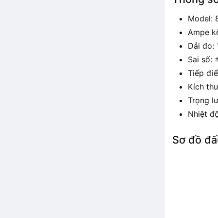
Model: 
Ampe kế
Dải đo: 
Sai số:
Tiếp đi
Kích th
Trọng l
Nhiệt đ
Sơ đồ đấ