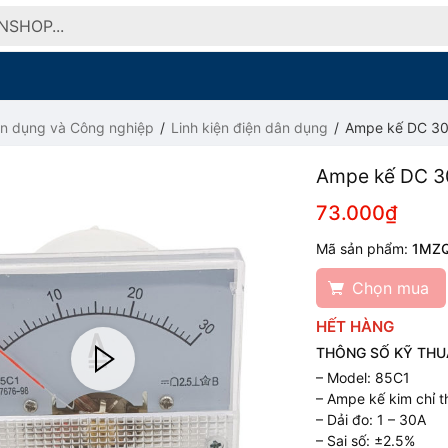
ân dụng và Công nghiệp
Linh kiện điện dân dụng
Ampe kế DC 30
Ampe kế DC 3
73.000₫
Mã sản phẩm:
1MZ
Chọn mua
HẾT HÀNG
THÔNG SỐ KỸ THU
– Model: 85C1
– Ampe kế kim chỉ t
– Dải đo: 1 – 30A
– Sai số: ±2.5%