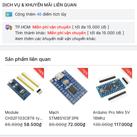
DỊCH VỤ & KHUYẾN MÃI LIÊN QUAN
Cộng thêm
46
điểm tích lũy
TP.HCM:
Miễn phí vận chuyển
[ tối đa 15.000 (đ) ]
Tỉnh thành khác:
Miễn phí vận chuyển
[ tối đa 15.000 (đ) ]
Xem thêm các khuyến mãi vận chuyển khác.
Sản phẩm liên quan
-10%
-10%
-10%
Module
Mạch
Arduino Pro Mini 5V
CH32F103C8T6 type
STM8S103F3P6
16Mhz
C
65.000₫
58.500₫
80.000₫
72.000₫
130.000₫
117.000₫