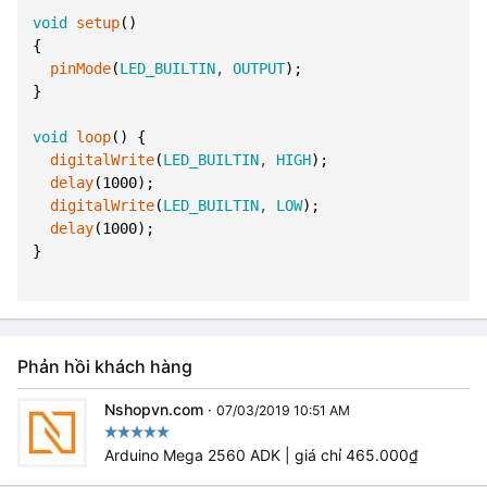
void
setup
(
)
{
pinMode
(
LED_BUILTIN
,
OUTPUT
)
;
}
void
loop
(
)
{
digitalWrite
(
LED_BUILTIN
,
HIGH
)
;
delay
(
1000
)
;
digitalWrite
(
LED_BUILTIN
,
LOW
)
;
delay
(
1000
)
;
}
Phản hồi khách hàng
Nshopvn.com
·
07/03/2019 10:51 AM
Arduino Mega 2560 ADK | giá chỉ 465.000₫