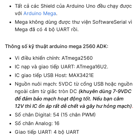
Tất cả các Shield của Arduino Uno đều chạy được
với
Arduino Mega
.
Mega không dùng được thư viện SoftwareSerial vì
Mega đã có 4 bộ UART rồi.
Thông số kỹ thuật arduino mega 2560 ADK:
Vi điều khiển chính: ATmega2560
IC nạp và giao tiếp UART: ATmega16U2.
IC giao tiếp USB Host: MAX3421E
Nguồn nuôi mạch: 5VDC từ cổng USB hoặc nguồn
ngoài cắm từ giắc tròn DC
(khuyên dùng 7-9VDC
để đảm bảo mạch hoạt động tốt. Nếu bạn cắm
12V thì IC ổn áp rất dễ chết và gây hư hỏng mạch)
.
Số chân Digital: 54 (15 chân PWM)
Số chân Analog: 16
Giao tiếp UART: 4 bộ UART