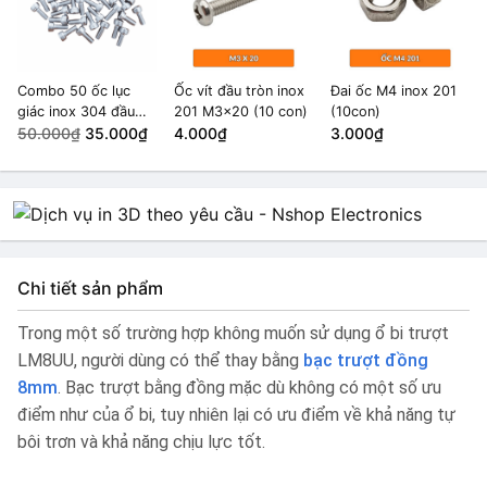
Combo 50 ốc lục
Ốc vít đầu tròn inox
Đai ốc M4 inox 201
giác inox 304 đầu
201 M3x20 (10 con)
(10con)
tròn M4x10
50.000₫
35.000₫
4.000₫
3.000₫
Chi tiết sản phẩm
Trong một số trường hợp không muốn sử dụng ổ bi trượt
LM8UU, người dùng có thể thay bằng
bạc trượt đồng
8mm
. Bạc trượt bằng đồng mặc dù không có một số ưu
điểm như của ổ bi, tuy nhiên lại có ưu điểm về khả năng tự
bôi trơn và khả năng chịu lực tốt.