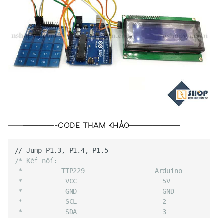
——————-CODE THAM KHẢO——————–
// Jump P1.3, P1.4, P1.5
/* Kết nối:
 *          TTP229                  Arduino
 *           VCC                      5V
 *           GND                      GND
 *           SCL                      2
 *           SDA                      3