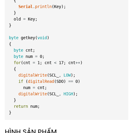
{
Serial
.
println
(
Key
)
;
}
old
=
Key
;
}
byte
getkey
(
void
)
{
byte
cnt
;
byte
num
=
0
;
for
(
cnt
=
1
;
cnt
<
17
;
cnt
++
)
{
digitalWrite
(
SCL_
,
LOW
)
;
if
(
digitalRead
(
SDO
)
==
0
)
num
=
cnt
;
digitalWrite
(
SCL_
,
HIGH
)
;
}
return
num
;
}
HÌNH SẢN PHẨM