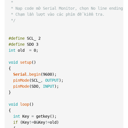
 *           
 * Nạp code mở Serial Monitor, chọn No line ending, 
 * Chạm lần lượt vào các phím để kiểm tra.
 */
#define
SCL_
2
#define
SDO
3
int
old
=
0
;
void
setup
(
)
{
Serial
.
begin
(
9600
)
;
pinMode
(
SCL_
,
OUTPUT
)
;
pinMode
(
SDO
,
INPUT
)
;
}
void
loop
(
)
{
int
Key
=
getkey
(
)
;
if
(
Key
!=
0
&
Key
!=
old
)