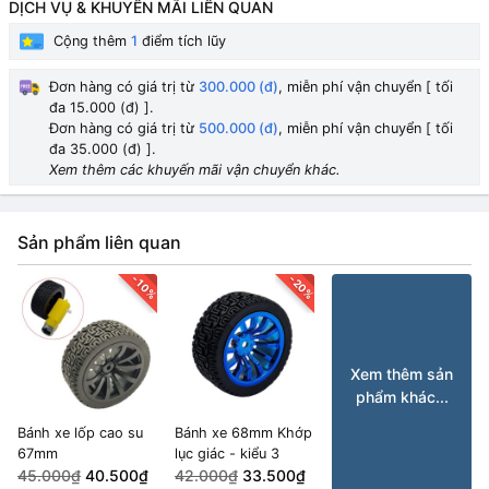
DỊCH VỤ & KHUYẾN MÃI LIÊN QUAN
Cộng thêm
1
điểm tích lũy
Đơn hàng có giá trị từ
300.000 (đ)
, miễn phí vận chuyển [ tối
đa 15.000 (đ) ].
Đơn hàng có giá trị từ
500.000 (đ)
, miễn phí vận chuyển [ tối
đa 35.000 (đ) ].
Xem thêm các khuyến mãi vận chuyển khác.
Sản phẩm liên quan
-20%
-10%
Xem thêm sản
phẩm khác...
Bánh xe lốp cao su
Bánh xe 68mm Khớp
67mm
lục giác - kiểu 3
45.000₫
40.500₫
42.000₫
33.500₫