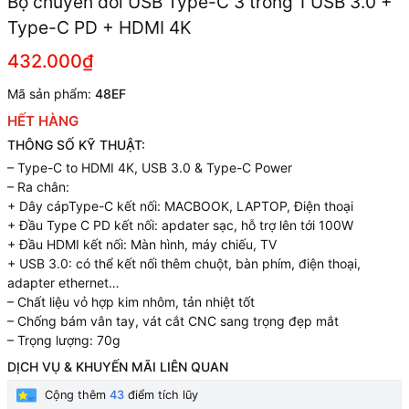
Bộ chuyển đổi USB Type-C 3 trong 1 USB 3.0 +
Type-C PD + HDMI 4K
432.000₫
Mã sản phẩm:
48EF
HẾT HÀNG
THÔNG SỐ KỸ THUẬT:
– Type-C to HDMI 4K, USB 3.0 & Type-C Power
– Ra chân:
+ Dây cápType-C kết nối: MACBOOK, LAPTOP, Điện thoại
+ Đầu Type C PD kết nối: apdater sạc, hỗ trợ lên tới 100W
+ Đầu HDMI kết nối: Màn hình, máy chiếu, TV
+ USB 3.0: có thể kết nối thêm chuột, bàn phím, điện thoại,
adapter ethernet…
– Chất liệu vỏ hợp kim nhôm, tản nhiệt tốt
– Chống bám vân tay, vát cắt CNC sang trọng đẹp mắt
– Trọng lượng: 70g
DỊCH VỤ & KHUYẾN MÃI LIÊN QUAN
Cộng thêm
43
điểm tích lũy