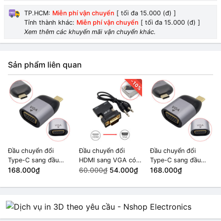
TP.HCM:
Miễn phí vận chuyển
[ tối đa 15.000 (đ) ]
Tỉnh thành khác:
Miễn phí vận chuyển
[ tối đa 15.000 (đ) ]
Xem thêm các khuyến mãi vận chuyển khác.
Sản phẩm liên quan
-10%
Đầu chuyển đổi
Đầu chuyển đổi
Đầu chuyển đổi
Type-C sang đầu
HDMI sang VGA có
Type-C sang đầu
HDMI, VGA,
168.000₫
đầu ra âm thanh
60.000₫
54.000₫
HDMI, VGA,
168.000₫
DisplayPort, Mini
DisplayPort, Mini
DisplayPort 8K
DisplayPort 8K
(VGA)
(VGA)