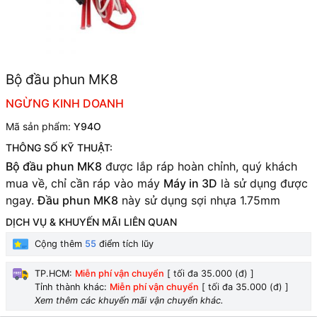
Bộ đầu phun MK8
NGỪNG KINH DOANH
Mã sản phẩm:
Y94O
THÔNG SỐ KỸ THUẬT:
Bộ đầu phun MK8
được lắp ráp hoàn chỉnh, quý khách
mua về, chỉ cần ráp vào máy
Máy in 3D
là sử dụng được
ngay.
Đầu phun MK8
này s
ử dụng sợi nhựa 1.75mm
DỊCH VỤ & KHUYẾN MÃI LIÊN QUAN
Cộng thêm
55
điểm tích lũy
TP.HCM:
Miễn phí vận chuyển
[ tối đa 35.000 (đ) ]
Tỉnh thành khác:
Miễn phí vận chuyển
[ tối đa 35.000 (đ) ]
Xem thêm các khuyến mãi vận chuyển khác.