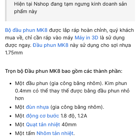
Hiện tại Nshop đang tạm ngưng kinh doanh sản
phẩm này
Bộ đầu phun MK8
được lắp ráp hoàn chỉnh, quý khách
mua về, chỉ cần ráp vào máy
Máy in 3D
là sử dụng
được ngay.
Đầu phun MK8
này s
ử dụng cho sợi nhựa
1.75mm
Trọn bộ Đầu phun MK8 bao gồm các thành phần:
Một đầu phun (gia công bằng nhôm). Kim phun
0.4mm có thể thay thế được bằng đầu phun nhỏ
hơn
Một
đùn nhựa
(gia công bằng nhôm).
Một
động cơ bước
1.8 độ, 1.2A
Một
Quạt tản nhiệt
40mm
Một tấm
Nhôm tản nhiệt
.