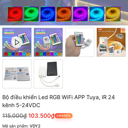
Bộ điều khiển Led RGB WiFi APP Tuya, IR 24
kênh 5-24VDC
115.000₫
103.500₫
10%
GIẢM
Mã sản phẩm:
VDY2