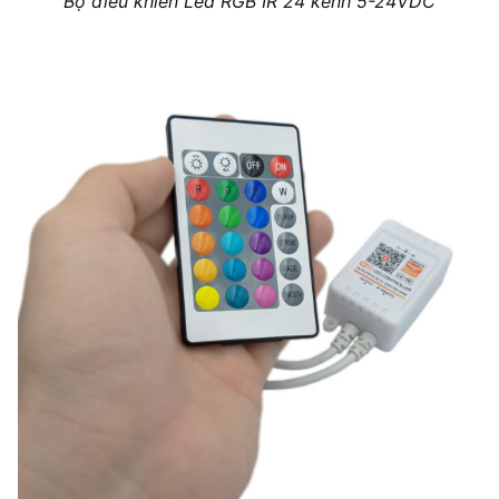
Bộ điều khiển Led RGB IR 24 kênh 5-24VDC