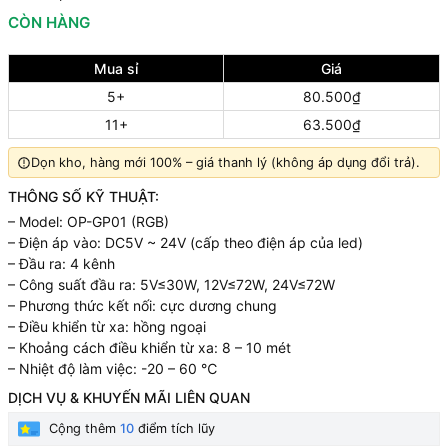
CÒN HÀNG
Mua sỉ
Giá
5+
80.500₫
11+
63.500₫
Dọn kho, hàng mới 100% – giá thanh lý (không áp dụng đổi trả).
THÔNG SỐ KỸ THUẬT:
– Model: OP-GP01 (RGB)
– Điện áp vào: DC5V ~ 24V (cấp theo điện áp của led)
– Đầu ra: 4 kênh
– Công suất đầu ra: 5V≤30W, 12V≤72W, 24V≤72W
– Phương thức kết nối: cực dương chung
– Điều khiển từ xa: hồng ngoại
– Khoảng cách điều khiển từ xa: 8 – 10 mét
– Nhiệt độ làm việc: -20 – 60 ℃
DỊCH VỤ & KHUYẾN MÃI LIÊN QUAN
Cộng thêm
10
điểm tích lũy