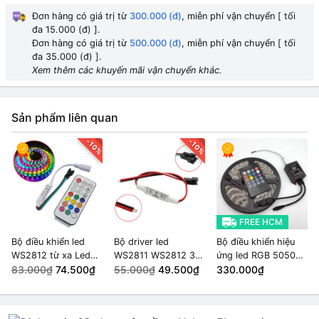
Đơn hàng có giá trị từ
300.000 (đ)
, miễn phí vận chuyển [ tối
đa 15.000 (đ) ].
Đơn hàng có giá trị từ
500.000 (đ)
, miễn phí vận chuyển [ tối
đa 35.000 (đ) ].
Xem thêm các khuyến mãi vận chuyển khác.
Sản phẩm liên quan
-10%
-10%
FREE HCM
Bộ điều khiển led
Bộ driver led
Bộ điều khiển hiệu
WS2812 từ xa Led
WS2811 WS2812 3
ứng led RGB 5050
Dream 21 key 5-
83.000₫
74.500₫
nút SP002E 600
55.000₫
49.500₫
MUSIC IR
330.000₫
24VDC
điểm ảnh Đầu vào 2
CONTROLLER và 5m
dây
LED