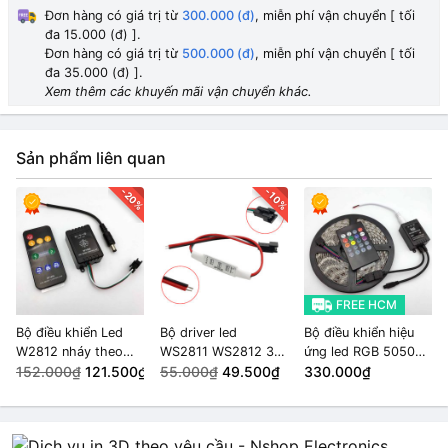
Đơn hàng có giá trị từ
300.000 (đ)
, miễn phí vận chuyển [ tối
đa 15.000 (đ) ].
Đơn hàng có giá trị từ
500.000 (đ)
, miễn phí vận chuyển [ tối
đa 35.000 (đ) ].
Xem thêm các khuyến mãi vận chuyển khác.
Sản phẩm liên quan
-20%
-10%
FREE HCM
Bộ điều khiển Led
Bộ driver led
Bộ điều khiển hiệu
W2812 nháy theo
WS2811 WS2812 3
ứng led RGB 5050
nhạc SP106E 5-
152.000₫
121.500₫
nút SP002E 600
55.000₫
49.500₫
MUSIC IR
330.000₫
12VDC
điểm ảnh Đầu vào 2
CONTROLLER và 5m
dây
LED