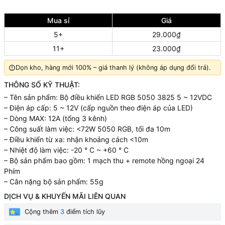
Mua sỉ
Giá
5+
29.000₫
11+
23.000₫
Dọn kho, hàng mới 100% – giá thanh lý (không áp dụng đổi trả).
THÔNG SỐ KỸ THUẬT:
– Tên sản phẩm: Bộ điều khiển LED RGB 5050 3825 5 ~ 12VDC
– Điện áp cấp: 5 ~ 12V (cấp nguồn theo điện áp của LED)
– Dòng MAX: 12A (tổng 3 kênh)
– Công suất làm việc: <72W 5050 RGB, tối đa 10m
– Điều khiển từ xa: nhận khoảng cách <10m
– Nhiệt độ làm việc: -20 ° C ~ +60 ° C
– Bộ sản phẩm bao gồm: 1 mạch thu + remote hồng ngoại 24
Phím
– Cân nặng bộ sản phẩm: 55g
DỊCH VỤ & KHUYẾN MÃI LIÊN QUAN
Cộng thêm
3
điểm tích lũy