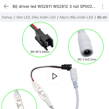
Bộ driver led WS2811 WS2812 3 nút SP002E 600 điểm ảnh Đầu vào Jack DC
Nshop
Đèn LED, Điều khiển LED
Mạch điều khiển LED
Bộ dri