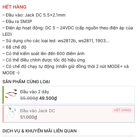
HẾT HÀNG
– Đầu vào: Jack DC 5.5×2.1mm
– Đầu ra SM3P
– Điện áp hoạt động: DC 5 – 24VDC (cấp nguồn theo điện áp của
LED)
– Sử dụng cho các loại led: ws2812b, ws2811, 1903…
– 68 chế độ
– Có thể kiểm soát lên đến 600 điểm ảnh
– Có thể điều chỉnh được tốc độ hiệu ứng
– Có chế độ chạy tự động (nhấn giữ đồng thời 2 nút MODE+ và
MODE -)
SẢN PHẨM CÙNG LOẠI
Đầu vào 2 dây
55.000₫
49.500₫
Đầu vào Jack DC
HẾT HÀNG
51.000₫
DỊCH VỤ & KHUYẾN MÃI LIÊN QUAN