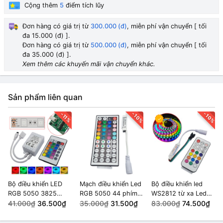
Cộng thêm
5
điểm tích lũy
Đơn hàng có giá trị từ
300.000 (đ)
, miễn phí vận chuyển [ tối
đa 15.000 (đ) ].
Đơn hàng có giá trị từ
500.000 (đ)
, miễn phí vận chuyển [ tối
đa 35.000 (đ) ].
Xem thêm các khuyến mãi vận chuyển khác.
Sản phẩm liên quan
-10%
-10%
-11%
Bộ điều khiển LED
Mạch điều khiển Led
Bộ điều khiển led
RGB 5050 3825
RGB 5050 44 phím
WS2812 từ xa Led
5~12VDC
41.000₫
36.500₫
5-24VDC
35.000₫
31.500₫
Dream 21 key 5-
83.000₫
74.500₫
24VDC