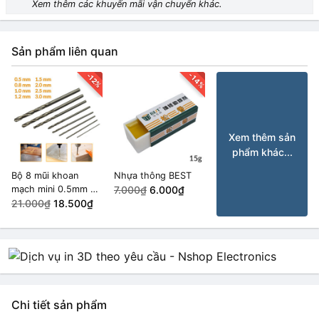
Xem thêm các khuyến mãi vận chuyển khác.
Sản phẩm liên quan
-14%
-12%
Xem thêm sản
phẩm khác...
Bộ 8 mũi khoan
Nhựa thông BEST
mạch mini 0.5mm ~
7.000₫
6.000₫
3mm
21.000₫
18.500₫
Chi tiết sản phẩm