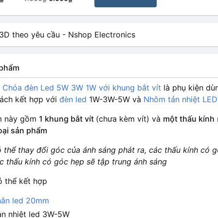
n phẩm
h Chóa đèn Led 5W 3W 1W với khung bắt vít
là phụ kiện dùn
ách kết hợp với
đèn led
1W-3W-5W và
Nhôm tản nhiệt LED
m này gồm
1 khung bắt vít
(chưa kèm vít) và
một thấu kính
oại sản phẩm
 thể thay đổi góc của ánh sáng phát ra, các thấu kính có 
ác thấu kính có góc hẹp sẽ tập trung ánh sáng
 thể kết hợp
hân led 20mm
n nhiệt led 3W-5W