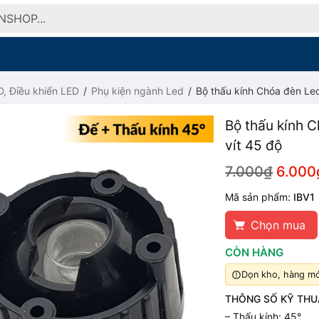
, Điều khiển LED
Phụ kiện ngành Led
Bộ thấu kính Chóa đèn Le
Bộ thấu kính 
vít 45 độ
7.000₫
6.000
Mã sản phẩm:
IBV1
Chọn mua
CÒN HÀNG
Dọn kho, hàng mới
THÔNG SỐ KỸ THU
– Thấu kính: 45°