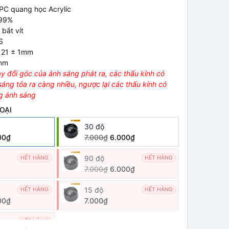
: PC quang học Acrylic
 99%
 bắt vít
S
: 21 ± 1mm
1mm
ay đổi góc của ánh sáng phát ra, các thấu kính có
áng tỏa ra càng nhiều, ngược lại các thấu kính có
ng ánh sáng
OẠI
30 độ
00₫
7.000₫
6.000₫
90 độ
HẾT HÀNG
HẾT HÀNG
7.000₫
6.000₫
15 độ
HẾT HÀNG
HẾT HÀNG
00₫
7.000₫
HẾT HÀNG