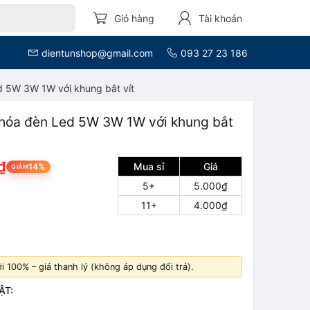
Giỏ hàng
Tài khoản
dientunshop@gmail.com
093 27 23 186
d 5W 3W 1W với khung bắt vít
Chóa đèn Led 5W 3W 1W với khung bắt
₫
Mua sỉ
Giá
14%
GIẢM
5+
5.000₫
11+
4.000₫
 100% – giá thanh lý (không áp dụng đổi trả).
ẬT: