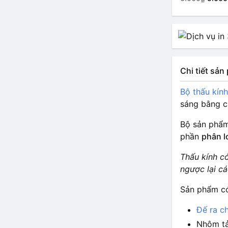
90 độ
Chi tiết sả
Bộ thấu kín
sáng bằng c
Bộ sản phẩ
phần
phân l
Thấu kính có
ngược lại c
Sản phẩm có
Đế ra c
Nhôm tả