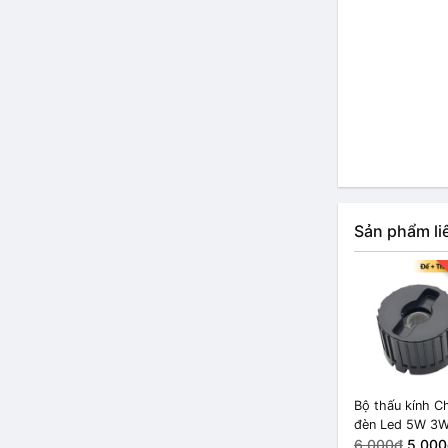
Sản phẩm li
Bộ thấu kính C
đèn Led 5W 3
với khung đỡ 
6.000₫
5.000