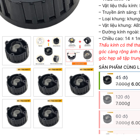
– Vật liệu thấu kính
– Truyền ánh sáng:
– Loại khung: khung
– Vật liệu khung: AB
– Đường kính ngoài
– Chiều cao: 14 ± 
Thấu kính có thể th
góc càng rộng ánh s
góc hẹp sẽ tập tru
SẢN PHẨM CÙNG L
45 độ
7.000₫
6.0
120 độ
7.000₫
60 độ
7.000₫
6.0
5 độ