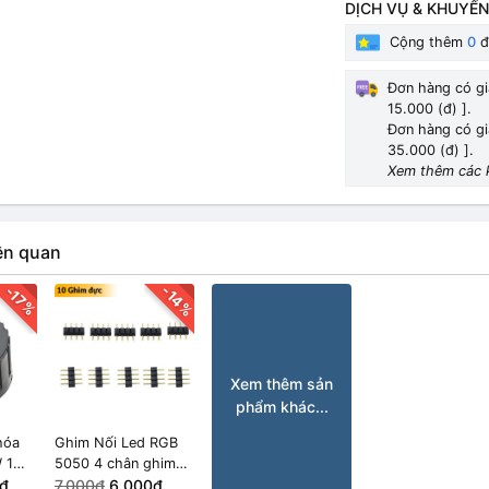
7.000₫
DỊCH VỤ & KHUYẾN
Cộng thêm
0
đ
Đơn hàng có gi
15.000 (đ) ].
Đơn hàng có gi
35.000 (đ) ].
Xem thêm các 
ên quan
-14%
-17%
Xem thêm sản
phẩm khác...
hóa
Ghim Nối Led RGB
W 1W
5050 4 chân ghim
phẳng
₫
đực (10 cái)
7.000₫
6.000₫