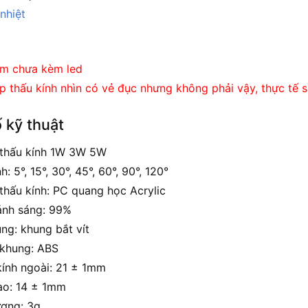
nhiệt
m chưa kèm led
p thấu kính nhìn có vẻ đục nhưng không phải vậy, thực tế 
 kỹ thuật
 thấu kính 1W 3W 5W
h: 5°, 15°, 30°, 45°, 60°, 90°, 120°
 thấu kính: PC quang học Acrylic
ánh sáng: 99%
ng: khung bắt vít
 khung: ABS
ính ngoài: 21 ± 1mm
ao: 14 ± 1mm
ượng: 3g