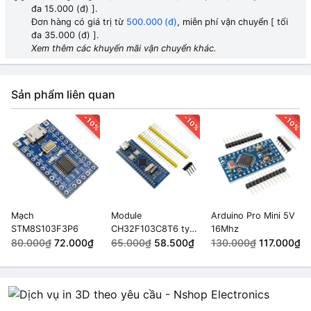
đa 15.000 (đ) ].
Đơn hàng có giá trị từ
500.000 (đ)
, miễn phí vận chuyển [ tối
đa 35.000 (đ) ].
Xem thêm các khuyến mãi vận chuyển khác.
Sản phẩm liên quan
-10%
-10%
-10%
Mạch
Module
Arduino Pro Mini 5V
STM8S103F3P6
CH32F103C8T6 type
16Mhz
80.000₫
72.000₫
C
65.000₫
58.500₫
130.000₫
117.000₫