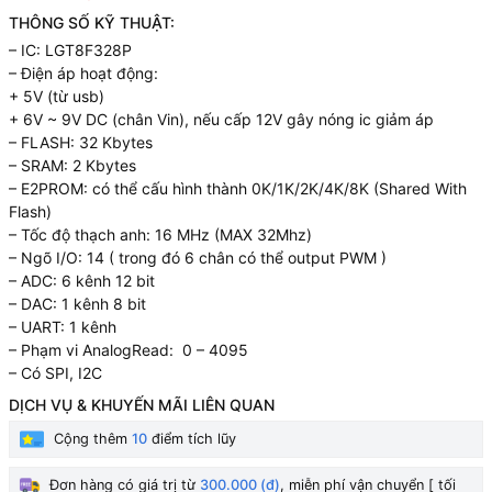
THÔNG SỐ KỸ THUẬT:
– IC: LGT8F328P
– Điện áp hoạt động:
+ 5V (từ usb)
+ 6V ~ 9V DC (chân Vin), nếu cấp 12V gây nóng ic giảm áp
– FLASH: 32 Kbytes
– SRAM: 2 Kbytes
– E2PROM: có thể cấu hình thành 0K/1K/2K/4K/8K (Shared With
Flash)
– Tốc độ thạch anh: 16 MHz (MAX 32Mhz)
– Ngõ I/O: 14 ( trong đó 6 chân có thể output PWM )
– ADC: 6 kênh 12 bit
– DAC: 1 kênh 8 bit
– UART: 1 kênh
– Phạm vi AnalogRead: 0 – 4095
– Có SPI, I2C
DỊCH VỤ & KHUYẾN MÃI LIÊN QUAN
Cộng thêm
10
điểm tích lũy
Đơn hàng có giá trị từ
300.000 (đ)
, miễn phí vận chuyển [ tối