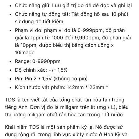
Chức năng giữ: Lưu giá trị đo để dễ đọc và ghi lại
Chức năng tự động tắt: Tắt đồng hồ sau 10 phút
sử dụng để tiết kiệm
Phạm vi đo: phạm vi đo là 0-999ppm, độ phân
giải là 1ppm.Từ 1000 đến 9,990ppm, độ phân giải
là 10ppm, được biểu thị bằng cách uống x
10image
Range: 0-9990ppm
Độ chính xác: +/- 1,5%
Pin: Pin 2 * 1,5V (không có pin)
Kích thước vật phẩm: 142mm * 23mm *
TDS là tên viết tắt của tổng chất rắn hòa tan trong
tiếng Anh. Đơn vị đo là miligam trên lít (mg / L), biểu
thị lượng miligam chất rắn hòa tan trong 1 lít nước.
Khái niệm TDS là một sản phẩm kỳ lạ. Nó được sử
dụng rộng rãi trong lĩnh vực xử lý nước ở Hoa Kỳ và