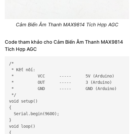
Cảm Biến Âm Thanh MAX9814 Tích Hợp AGC
Code tham khảo cho Cảm Biến Âm Thanh MAX9814
Tích Hợp AGC
/*

 * Kết nối:

 *          VCC      -----      5V (Arduino)

 *          OUT      -----      3 (Arduino)

 *          GND      -----      GND (Arduino)

 */

void setup() 

{

  Serial.begin(9600);

}

void loop() 

{
