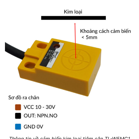
Thông tin về cảm biến kim loại tiệm cận TL-W5MC1