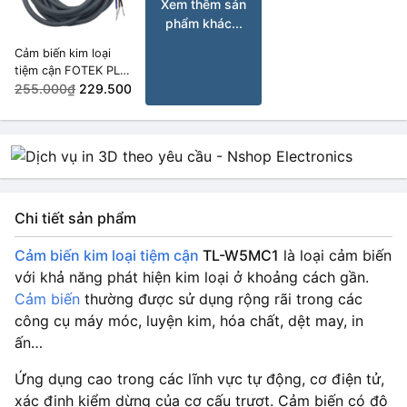
Xem thêm sản
phẩm khác...
Cảm biến kim loại
tiệm cận FOTEK PL-
08N NPN
255.000₫
229.500₫
Chi tiết sản phẩm
Cảm biến kim loại tiệm cận
TL-W5MC1
là loại cảm biến
với khả năng phát hiện kim loại ở khoảng cách gần.
Cảm biến
thường được sử dụng rộng rãi trong các
công cụ máy móc, luyện kim, hóa chất, dệt may, in
ấn…
Ứng dụng cao trong các lĩnh vực tự động, cơ điện tử,
xác định kiểm dừng của cơ cấu trượt. Cảm biến có độ