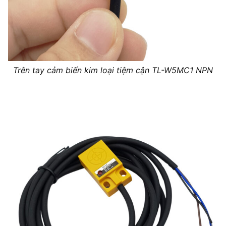
Trên tay cảm biến kim loại tiệm cận TL-W5MC1 NPN