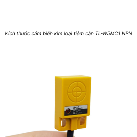
Kích thước cảm biến kim loại tiệm cận TL-W5MC1 NPN