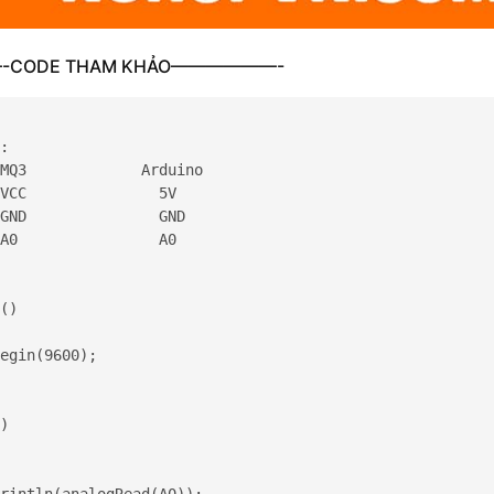
CODE THAM KHẢO——————-
:

MQ3             Arduino

VCC               5V

GND               GND

A0                A0

() 

egin(9600);

) 

rintln(analogRead(A0));
