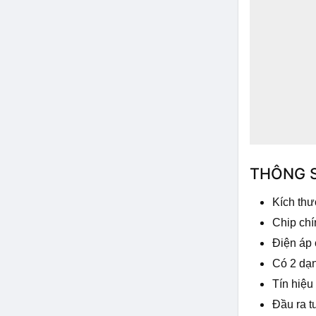
THÔNG 
Kích thư
Chip chí
Điện áp 
Có 2 dạn
Tín hiệu 
Đầu ra t