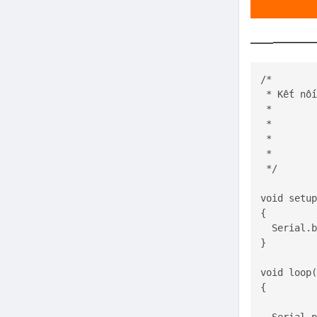
——————-
/*

 * Kết nối
 *        
 *        
 *        
 *        
 */

void setup
{

Serial
.b
}

void loop(
{

Serial
.p