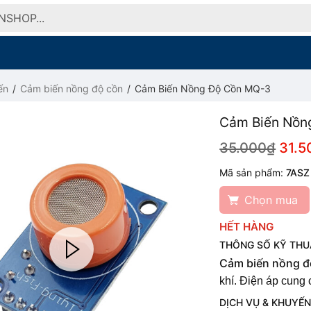
ến
Cảm biến nồng độ cồn
Cảm Biến Nồng Độ Cồn MQ-3
Cảm Biến Nồn
35.000₫
31.5
Mã sản phẩm:
7ASZ
Chọn mua
HẾT HÀNG
THÔNG SỐ KỸ THU
Cảm biến nồng đ
khí. Điện áp cung 
DỊCH VỤ & KHUYẾN