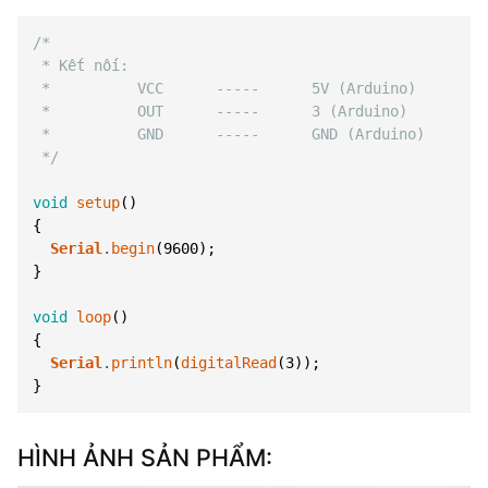
/*
 * Kết nối:
 *          VCC      -----      5V (Arduino)
 *          OUT      -----      3 (Arduino)
 *          GND      -----      GND (Arduino)
 */
void
setup
(
)
{
Serial
.
begin
(
9600
)
;
}
void
loop
(
)
{
Serial
.
println
(
digitalRead
(
3
)
)
;
}
HÌNH ẢNH SẢN PHẨM: