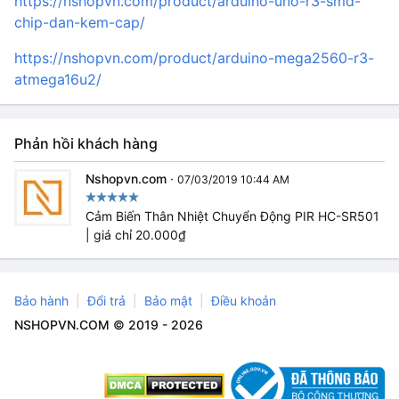
https://nshopvn.com/product/arduino-uno-r3-smd-
chip-dan-kem-cap/
https://nshopvn.com/product/arduino-mega2560-r3-
atmega16u2/
Phản hồi khách hàng
Nshopvn.com
·
07/03/2019 10:44 AM
Cảm Biến Thân Nhiệt Chuyển Động PIR HC-SR501
| giá chỉ 20.000₫
Bảo hành
Đổi trả
Bảo mật
Điều khoản
NSHOPVN.COM © 2019 - 2026