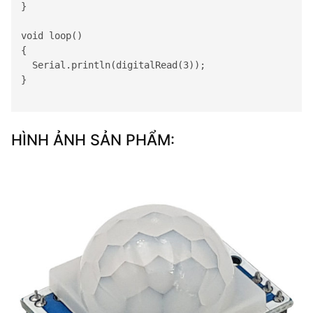
}

void loop() 

{

Serial
.println(digitalRead(3));

}

HÌNH ẢNH SẢN PHẨM: