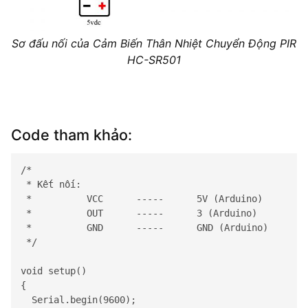
Sơ đấu nối của Cảm Biến Thân Nhiệt Chuyển Động PIR
HC-SR501
Code tham khảo:
/*

 * Kết nối:

 *          VCC      -----      5V (Arduino)

 *          OUT      -----      3 (Arduino)

 *          GND      -----      GND (Arduino)

 */

void setup() 

{

Serial
.begin(9600);
