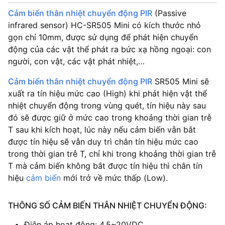
Cảm biến thân nhiệt chuyển động PIR
(Passive
infrared sensor) HC-SR505 Mini có kích thước nhỏ
gọn chỉ 10mm, được sử dụng để phát hiện chuyển
động của các vật thể phát ra bức xạ hồng ngoại: con
người, con vật, các vật phát nhiệt,…
Cảm biến thân nhiệt chuyển động PIR
SR505 Mini sẽ
xuất ra tín hiệu mức cao (High) khi phát hiện vật thể
nhiệt chuyển động trong vùng quét, tín hiệu này sau
đó sẽ được giữ ở mức cao trong khoảng thời gian trễ
T sau khi kích hoạt, lúc này nếu cảm biến vẫn bắt
được tín hiệu sẽ vẫn duy trì chân tín hiệu mức cao
trong thời gian trễ T, chỉ khi trong khoảng thời gian trễ
T mà cảm biến không bắt được tín hiệu thì chân tín
hiệu
cảm biến
mới trở về mức thấp (Low).
THÔNG SỐ CẢM BIẾN THÂN NHIỆT CHUYỂN ĐỘNG:
Điện áp hoạt động: 4.5~20VDC