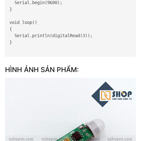
Serial
.begin(9600);

}

void loop() 

{

Serial
.println(digitalRead(3));

}

HÌNH ẢNH SẢN PHẨM: