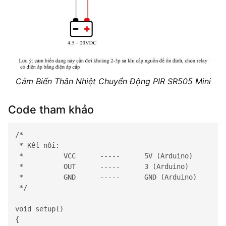
Cảm Biến Thân Nhiệt Chuyển Động PIR SR505 Mini
Code tham khảo
/*

 * Kết nối:

 *          VCC      -----      5V (Arduino)

 *          OUT      -----      3 (Arduino)

 *          GND      -----      GND (Arduino)

 */

void setup() 

{
