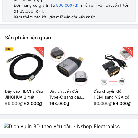
Đơn hàng có giá trị từ
500.000 (đ)
, miễn phí vận chuyển [ tối
đa 35.000 (đ) ].
Xem thêm các khuyến mãi vận chuyển khác.
Sản phẩm liên quan
-10%
-10%
Dây cáp HDMI 2 đầu
Đầu chuyển đổi
Đầu chuyển đổi
JINGHUA 3 mét
Type-C sang đầu
HDMI sang VGA có
69.000₫
62.000₫
HDMI, VGA,
168.000₫
đầu ra âm thanh
60.000₫
54.000₫
DisplayPort, Mini
DisplayPort 8K
(VGA)