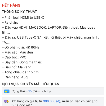
HẾT HÀNG
THÔNG SỐ KỸ THUẬT:
– Phân loại: HDMI to USB-C
– Ra chân:
+ Đầu vào HDMI: MACBOOK, LAPTOP, Điện thoại, Máy quay
film…
+ Đầu ra: USB Type-C 3.1: Kết nối thiết bị Máy chiếu, màn hình,
TV,…
– Độ phân giải: 4K 60Hz
– Màu sắc: Màu đen
– Cáp bọc: PVC
– Dây dẫn: Đồng mạ thiếc
– Đầu nối: Mạ vàng
– Tổng chiều dài: 15 cm
– Cân nặng: 45g
DỊCH VỤ & KHUYẾN MÃI LIÊN QUAN
Cộng thêm
15
điểm tích lũy
Đơn hàng có giá trị từ
300.000 (đ)
, miễn phí vận chuyển [ tối
đa 15.000 (đ) ].