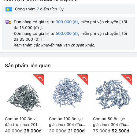
Cộng thêm
7
điểm tích lũy
Đơn hàng có giá trị từ
300.000 (đ)
, miễn phí vận chuyển [ tối
đa 15.000 (đ) ].
Đơn hàng có giá trị từ
500.000 (đ)
, miễn phí vận chuyển [ tối
đa 35.000 (đ) ].
Xem thêm các khuyến mãi vận chuyển khác.
Sản phẩm liên quan
-30%
-30%
-30%
Combo 100 ốc vít
Combo 100 ốc lục
Combo 50 ốc lục
đầu tròn inox 201
giác inox 304 đầu
giác inox 304 đầu
M3x20
40.000₫
28.000₫
tròn M3x10
30.000₫
21.000₫
tròn M5x20
75.000₫
52.500₫