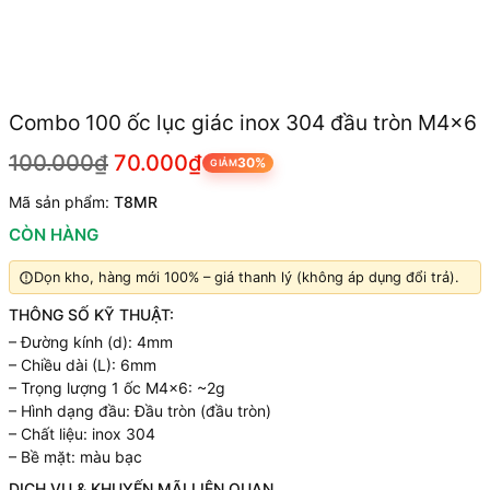
Combo 100 ốc lục giác inox 304 đầu tròn M4x6
100.000₫
70.000₫
30%
GIẢM
Mã sản phẩm:
T8MR
CÒN HÀNG
Dọn kho, hàng mới 100% – giá thanh lý (không áp dụng đổi trả).
THÔNG SỐ KỸ THUẬT:
– Đường kính (d): 4mm
– Chiều dài (L): 6mm
– Trọng lượng 1 ốc M4x6: ~2g
– Hình dạng đầu: Đầu tròn (đầu tròn)
– Chất liệu: inox 304
– Bề mặt: màu bạc
DỊCH VỤ & KHUYẾN MÃI LIÊN QUAN