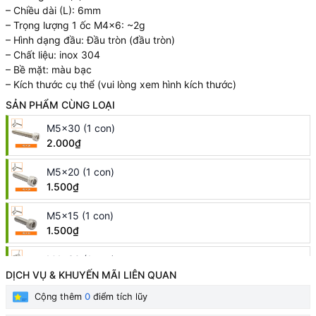
– Chiều dài (L): 6mm
– Trọng lượng 1 ốc M4x6: ~2g
– Hình dạng đầu: Đầu tròn (đầu tròn)
– Chất liệu: inox 304
– Bề mặt: màu bạc
– Kích thước cụ thể (vui lòng xem hình kích thước)
SẢN PHẨM CÙNG LOẠI
M5x30 (1 con)
2.000₫
M5x20 (1 con)
1.500₫
M5x15 (1 con)
1.500₫
M4x30 (1 con)
1.000₫
DỊCH VỤ & KHUYẾN MÃI LIÊN QUAN
Cộng thêm
0
điểm tích lũy
M4x25 (1 con)