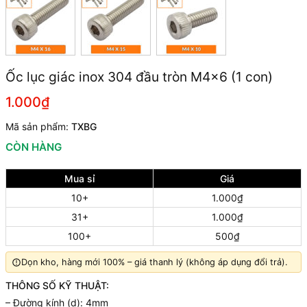
Ốc lục giác inox 304 đầu tròn M4x6 (1 con)
1.000₫
Mã sản phẩm:
TXBG
CÒN HÀNG
Mua sỉ
Giá
10+
1.000₫
31+
1.000₫
100+
500₫
Dọn kho, hàng mới 100% – giá thanh lý (không áp dụng đổi trả).
THÔNG SỐ KỸ THUẬT:
– Đường kính (d): 4mm