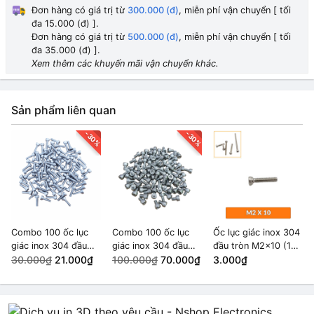
1.000₫
Đơn hàng có giá trị từ
300.000 (đ)
, miễn phí vận chuyển [ tối
đa 15.000 (đ) ].
M4x20 (1 con)
Đơn hàng có giá trị từ
500.000 (đ)
, miễn phí vận chuyển [ tối
1.000₫
đa 35.000 (đ) ].
Xem thêm các khuyến mãi vận chuyển khác.
M4x10 (1 con)
1.000₫
Sản phẩm liên quan
M4x6 (1 con)
1.000₫
-30%
-30%
M5x6 (1 con)
1.000₫
M4x16 (1 con)
1.000₫
Combo 100 ốc lục
Combo 100 ốc lục
Ốc lục giác inox 304
giác inox 304 đầu
giác inox 304 đầu
đầu tròn M2x10 (10
M5x10 (1 con)
HẾT HÀNG
tròn M3x10
30.000₫
21.000₫
tròn M4x6
100.000₫
70.000₫
con)
3.000₫
1.000₫
M4x15 (1 con)
HẾT HÀNG
1.000₫