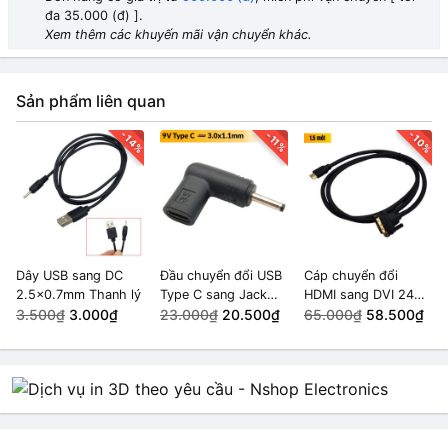
đa 35.000 (đ) ].
Xem thêm các khuyến mãi vận chuyển khác.
Sản phẩm liên quan
-14%
-10%
-11%
Dây USB sang DC
Đầu chuyển đổi USB
Cáp chuyển đổi
2.5x0.7mm Thanh lý
Type C sang Jack
HDMI sang DVI 24+1
3.500₫
3.000₫
DC 3.0x1.1mm (9v)
23.000₫
20.500₫
1.5 mét
65.000₫
58.500₫