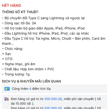
HẾT HÀNG
THÔNG SỐ KỸ THUẬT:
– Bộ chuyển đổi Type C sang Lightning và ngược lại
– Dòng sạc tối đa: 3A
– Hỗ trợ toàn bộ giao diện Apple, IPad, IPhone, IPod
– Đầu Lightning hỗ trợ: iPhone, iPad, iPod, các sp khác
– Đầu Type C hỗ trợ: Tai nghe, Micro, Chuột – Bàn phím, Card âm
thanh…
– Chức năng:
+ Sạc
+ OTG
+ Nghe nhạc, ghi âm
– Chất liệu: Hợp kim nhôm + PVC
– Trọng lượng: 1g
DỊCH VỤ & KHUYẾN MÃI LIÊN QUAN
Cộng thêm
4
điểm tích lũy
Đơn hàng có giá trị từ
300.000 (đ)
, miễn phí vận chuyển [ tối
đa 15.000 (đ) ].
Đơn hàng có giá trị từ
500.000 (đ)
, miễn phí vận chuyển [ tối