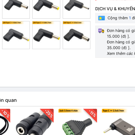
4.0x1.7mm 
23.000₫
DỊCH VỤ & KHUYẾN
Cộng thêm
1
đi
3.0x1.1mm 
23.000₫
Đơn hàng có gi
15.000 (đ) ].
Đơn hàng có gi
5.5x2.5mm 
35.000 (đ) ].
14.000₫
Xem thêm các 
4.0x1.7mm 
14.000₫
3.0x1.1mm 
14.000₫
ên quan
-25%
-10%
-11%