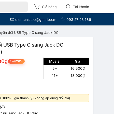
Giỏ hàng
Tài khoản
dientunshop@gmail.com
093 27 23 186
uyển đổi USB Type C sang Jack DC
i USB Type C sang Jack DC
)
00₫
Mua sỉ
Giá
26%
GIẢM
5+
16.500₫
8
11+
13.000₫
 100% – giá thanh lý (không áp dụng đổi trả).
ẬT:
 C nữ sang jack DC đực