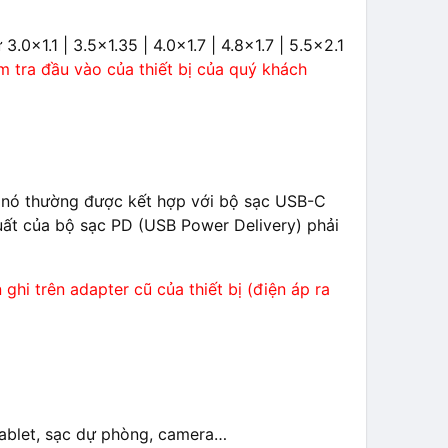
0×1.1 | 3.5×1.35 | 4.0×1.7 | 4.8×1.7 | 5.5×2.1
m tra đầu vào của thiết bị của quý khách
, nó thường được kết hợp với bộ sạc USB-C
suất của bộ sạc PD (USB Power Delivery) phải
 ghi trên adapter cũ của thiết bị (điện áp ra
, tablet, sạc dự phòng, camera…