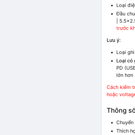
Loại đi
Đầu chuy
| 5.5×2
trước k
Lưu ý:
Loại gh
Loại có
PD (USB
lớn hơn
Cách kiểm tr
hoặc voltage
Thông số
Chuyển 
Thích hợ