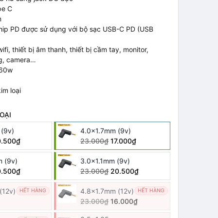
pe C
m
 chip PD được sử dụng với bộ sạc USB-C PD (USB
ifi, thiết bị âm thanh, thiết bị cầm tay, monitor,
ng, camera…
 60w
im loại
OẠI
(9v)
4.0x1.7mm (9v)
0.500₫
23.000₫
17.000₫
 (9v)
3.0x1.1mm (9v)
0.500₫
23.000₫
20.500₫
(12v)
4.8x1.7mm (12v)
HẾT HÀNG
HẾT HÀNG
23.000₫
16.000₫