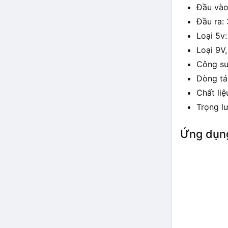
Đầu vào
Đầu ra: 
Loại 5v:
Loại 9V
Công su
Dòng tả
Chất liệ
Trọng l
Ứng dụng