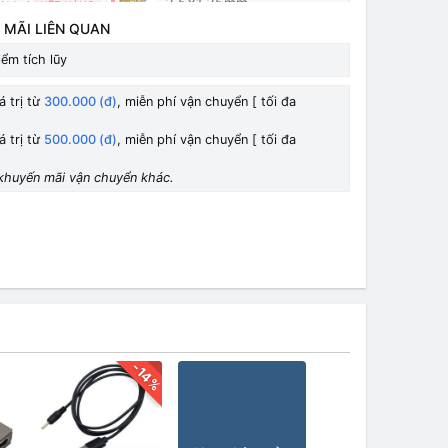
3.5x1.35mm
(12v)
HẾT HÀNG
HẾT HÀNG
(12v)
 MÃI LIÊN QUAN
23.000₫
ểm tích lũy
(12v)
5.5x2.1mm (9v)
HẾT HÀNG
HẾT HÀNG
23.000₫
17.000₫
á trị từ
300.000 (đ)
, miễn phí vận chuyển [ tối đa
á trị từ
500.000 (đ)
, miễn phí vận chuyển [ tối đa
(5v)
5.5x2.1mm (5v)
HẾT HÀNG
HẾT HÀNG
14.000₫
khuyến mãi vận chuyển khác.
3.5x1.35mm
(5v)
HẾT HÀNG
HẾT HÀNG
(5v)
14.000₫
5.5x2.5mm
(5v)
HẾT HÀNG
HẾT HÀNG
(12v)
22.000₫
-14%