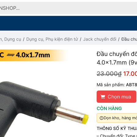
n, Dụng cụ
Dụng cụ, Phụ kiện điện tử
Jack chuyển đổi
Đầu ch
Đầu chuyển đổ
4.0x1.7mm (9v
23.000₫
17.0
Mã sản phẩm:
ABT
Chọn mua
CÒN HÀNG
Dọn kho, hàng mới
THÔNG SỐ KỸ THU
– Chuyển đổi: Type