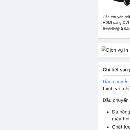
Cáp chuyển đổi
HDMI sang DVI
1.5 mét
65.000₫
58.
Chi tiết sả
Đầu chuyển
thích với nh
Đầu chuyển 
Đa năng 
máy tính
Chất lượ