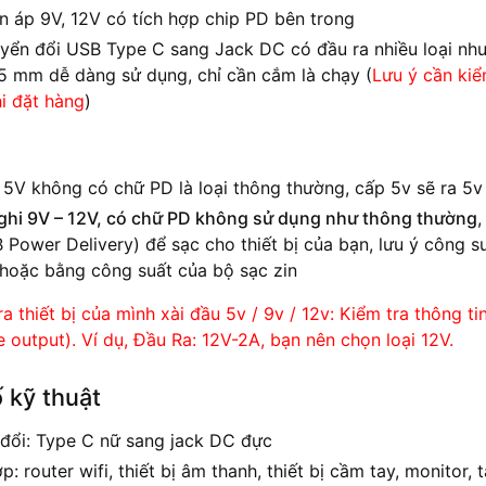
ện áp 9V, 12V có tích hợp chip PD bên trong
ển đổi USB Type C sang Jack DC có đầu ra nhiều loại như 3.
.5 mm dễ dàng sử dụng, chỉ cần cắm là chạy (
Lưu ý cần kiể
hi đặt hàng
)
i 5V không có chữ PD là loại thông thường, cấp 5v sẽ ra 5v
 ghi 9V – 12V, có chữ PD không sử dụng như thông thường
 Power Delivery) để sạc cho thiết bị của bạn, lưu ý công 
 hoặc bằng công suất của bộ sạc zin
a thiết bị của mình xài đầu 5v / 9v / 12v: Kiểm tra thông tin
 output). Ví dụ, Đầu Ra: 12V-2A, bạn nên chọn loại 12V.
 kỹ thuật
đổi: Type C nữ sang jack DC đực
p: router wifi, thiết bị âm thanh, thiết bị cầm tay, monitor