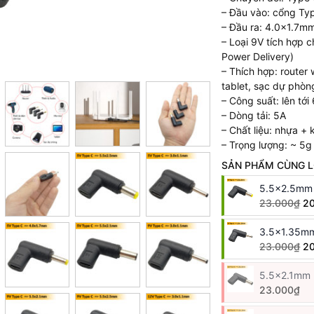
– Đầu vào: cổng Ty
– Đầu ra: 4.0×1.7m
– Loại 9V tích hợp
Power Delivery)
– Thích hợp: router w
tablet, sạc dự phò
– Công suất: lên tới
– Dòng tải: 5A
– Chất liệu: nhựa + k
– Trọng lượng: ~ 5g
SẢN PHẨM CÙNG L
5.5x2.5mm 
23.000₫
2
3.5x1.35mm
23.000₫
2
5.5x2.1mm 
23.000₫