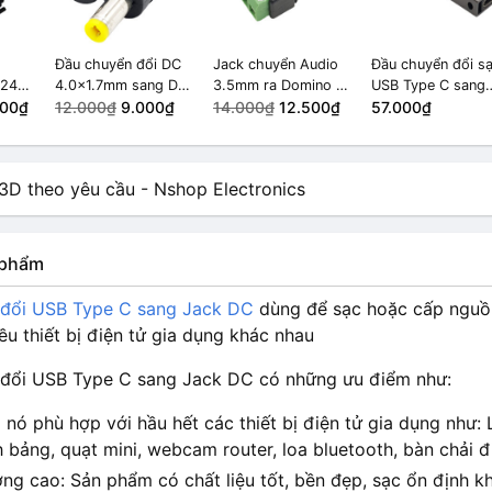
Đầu chuyển đổi DC
Jack chuyển Audio
Đầu chuyển đổi s
 24+1
4.0x1.7mm sang DC
3.5mm ra Domino 4
USB Type C sang
500₫
5.5x2.5mm
12.000₫
9.000₫
chân
14.000₫
12.500₫
Jack DC 2.5x0.7
57.000₫
100W
n phẩm
 đổi USB Type C sang Jack DC
dùng để sạc hoặc cấp nguồn,
iều thiết bị điện tử gia dụng khác nhau
đổi USB Type C sang Jack DC có những ưu điểm như:
nó phù hợp với hầu hết các thiết bị điện tử gia dụng như: L
 bảng, quạt mini, webcam router, loa bluetooth, bàn chải đ
ng cao: Sản phẩm có chất liệu tốt, bền đẹp, sạc ổn định khi