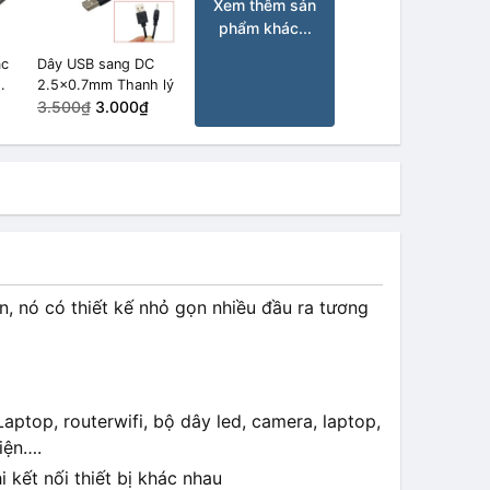
Xem thêm sản
phẩm khác...
ạc
Dây USB sang DC
2.5x0.7mm Thanh lý
mm
3.500₫
3.000₫
 nó có thiết kế nhỏ gọn nhiều đầu ra tương
aptop, routerwifi, bộ dây led, camera, laptop,
iện….
 kết nối thiết bị khác nhau