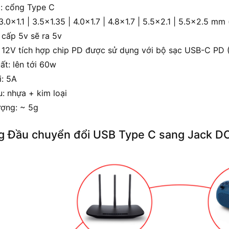
: cổng Type C
3.0×1.1 | 3.5×1.35 | 4.0×1.7 | 4.8×1.7 | 5.5×2.1 | 5.5×2.5 mm
 cấp 5v sẽ ra 5v
, 12V tích hợp chip PD được sử dụng với bộ sạc USB-C PD 
ất: lên tới 60w
i: 5A
u: nhựa + kim loại
ượng: ~ 5g
 Đầu chuyển đổi USB Type C sang Jack D