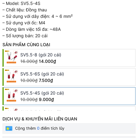
– Model: SV5.5-4S
– Chất liệu: Đồng thau
– Sử dụng với dây điện: 4 ~ 6 mm²
– Sử dụng với ốc: M4
– Dòng làm việc tối đa: ~48A
– Số lượng bán: 20 cái
SẢN PHẨM CÙNG LOẠI
SV5.5-8 (gói 20 cái)
16.000₫
14.000₫
SV5.5-6S (gói 20 cái)
10.000₫
7.500₫
SV5.5-4S (gói 20 cái)
10.000₫
9.000₫
SV3.5-5 (gói 20 cái)
10.000₫
9.000₫
DỊCH VỤ & KHUYẾN MÃI LIÊN QUAN
Cộng thêm
0
điểm tích lũy
SV1.25-4S (gói 50 cái)
10.000₫
7.500₫