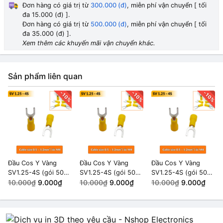
Đơn hàng có giá trị từ
300.000 (đ)
, miễn phí vận chuyển [ tối
đa 15.000 (đ) ].
SV5.5-5 (gói 20 cái)
HẾT HÀNG
Đơn hàng có giá trị từ
500.000 (đ)
, miễn phí vận chuyển [ tối
10.000₫
8.000₫
đa 35.000 (đ) ].
Xem thêm các khuyến mãi vận chuyển khác.
SV3.5-6 (gói 20 cái)
HẾT HÀNG
10.000₫
Sản phẩm liên quan
SV3.5-4 (gói 20 cái)
HẾT HÀNG
10.000₫
7.500₫
-10%
-10%
-10%
SV2-4S (gói 50 cái)
HẾT HÀNG
10.000₫
SV2-3 (gói 50 cái)
HẾT HÀNG
10.000₫
Đầu Cos Y Vàng
Đầu Cos Y Vàng
Đầu Cos Y Vàng
SV1.25-4S (gói 50
SV1.25-4S (gói 50
SV1.25-4S (gói 50
SV1.25-3 (gói 50 cái)
HẾT HÀNG
cái)
10.000₫
9.000₫
cái)
10.000₫
9.000₫
cái)
10.000₫
9.000₫
10.000₫