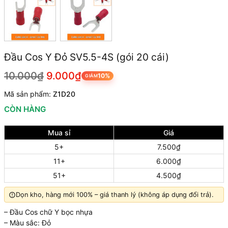
Đầu Cos Y Đỏ SV5.5-4S (gói 20 cái)
10.000₫
9.000₫
10%
GIẢM
Mã sản phẩm:
Z1D20
CÒN HÀNG
Mua sỉ
Giá
5+
7.500₫
11+
6.000₫
51+
4.500₫
Dọn kho, hàng mới 100% – giá thanh lý (không áp dụng đổi trả).
– Đầu Cos chữ Y bọc nhựa
– Màu sắc: Đỏ