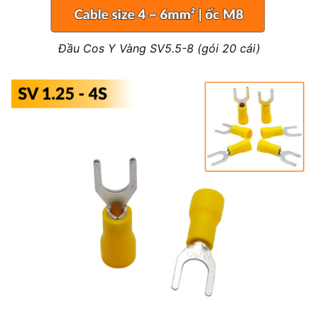
Đầu Cos Y Vàng SV5.5-8 (gói 20 cái)