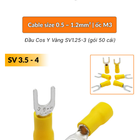
Đầu Cos Y Vàng SV1.25-3 (gói 50 cái)