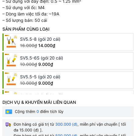
– Sử dụng với dây điện: 0.5 ~ 1.25 mm²
– Sử dụng với ốc: M4
– Dòng làm việc tối đa: ~19A
– Số lượng bán: 50 cái
SẢN PHẨM CÙNG LOẠI
SV5.5-8 (gói 20 cái)
16.000₫
14.000₫
SV5.5-6S (gói 20 cái)
10.000₫
9.000₫
SV5.5-5 (gói 20 cái)
10.000₫
9.000₫
SV5.5-4S (gói 20 cái)
10.000₫
9.000₫
DỊCH VỤ & KHUYẾN MÃI LIÊN QUAN
Cộng thêm
0
điểm tích lũy
SV3.5-6 (gói 20 cái)
10.000₫
9.000₫
Đơn hàng có giá trị từ
300.000 (đ)
, miễn phí vận chuyển [ tối
đa 15.000 (đ) ].
SV3.5-5 (gói 20 cái)
Đơn hàng có giá trị từ
500.000 (đ)
, miễn phí vận chuyển [ tối