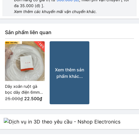
10.000₫
9.000₫
đa 35.000 (đ) ].
Xem thêm các khuyến mãi vận chuyển khác.
SV2-4S (gói 50 cái)
10.000₫
9.000₫
Sản phẩm liên quan
SV2-3.2 (gói 50 cái)
10.000₫
9.000₫
-10%
SV1.25-4S (gói 50 cái)
10.000₫
9.000₫
Xem thêm sản
SV3.5-4 (gói 20 cái)
HẾT HÀNG
phẩm khác...
10.000₫
9.000₫
Dây xoắn ruột gà
bọc dây điện 6mm
SV1.25-3 (gói 50 cái)
HẾT HÀNG
màu trắng (15m)
25.000₫
22.500₫
10.000₫