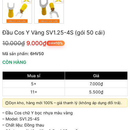
Đầu Cos Y Vàng SV1.25-4S (gói 50 cái)
10.000₫
9.000₫
10%
GIẢM
Mã sản phẩm:
6HV50
CÒN HÀNG
Mua sỉ
Giá
5+
7.000₫
11+
5.500₫
Dọn kho, hàng mới 100% – giá thanh lý (không áp dụng đổi trả).
– Đầu Cos chữ Y bọc nhựa màu vàng
– Model: SV1.25-4S
– Chất liệu: Đồng thau