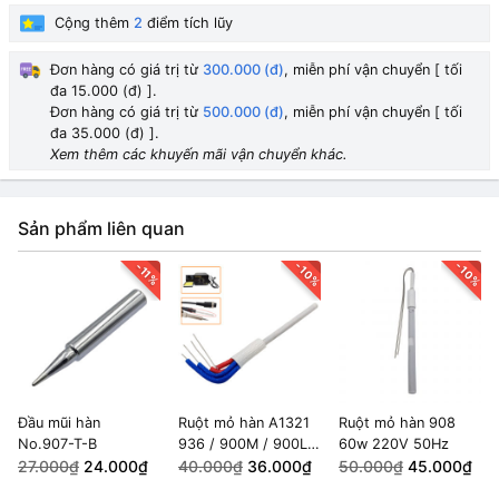
Cộng thêm
2
điểm tích lũy
Đơn hàng có giá trị từ
300.000 (đ)
, miễn phí vận chuyển [ tối
đa 15.000 (đ) ].
Đơn hàng có giá trị từ
500.000 (đ)
, miễn phí vận chuyển [ tối
đa 35.000 (đ) ].
Xem thêm các khuyến mãi vận chuyển khác.
Sản phẩm liên quan
-10%
-10%
-11%
Đầu mũi hàn
Ruột mỏ hàn A1321
Ruột mỏ hàn 908
No.907-T-B
936 / 900M / 900L /
60w 220V 50Hz
27.000₫
24.000₫
907 / 908 / 913 /
40.000₫
36.000₫
50.000₫
45.000₫
914 60w