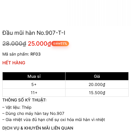
Đầu mũi hàn No.907-T-I
28.000₫
25.000₫
11%
GIẢM
Mã sản phẩm:
RF03
HẾT HÀNG
Mua sỉ
Giá
5+
20.000₫
11+
15.500₫
THÔNG SỐ KỸ THUẬT:
– Vật liệu: Thép
– Dùng cho máy hàn tay No.907
– Gia nhiệt vừa đủ hạn chế sự oxi hóa mũi hàn vì nhiệt
DỊCH VỤ & KHUYẾN MÃI LIÊN QUAN