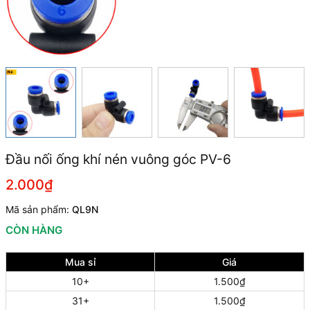
Đầu nối ống khí nén vuông góc PV-6
2.000₫
Mã sản phẩm:
QL9N
CÒN HÀNG
Mua sỉ
Giá
10+
1.500₫
31+
1.500₫