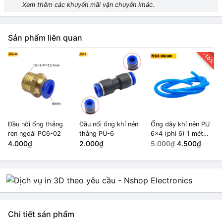
Xem thêm các khuyến mãi vận chuyển khác.
Sản phẩm liên quan
-10%
Đầu nối ống thẳng
Đầu nối ống khí nén
Ống dây khí nén PU
ren ngoài PC6-02
thẳng PU-6
6x4 (phi 6) 1 mét
4.000₫
2.000₫
màu xanh
5.000₫
4.500₫
Chi tiết sản phẩm