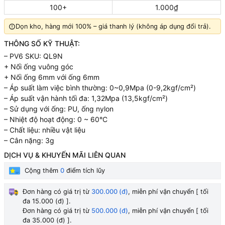
100+
1.000₫
Dọn kho, hàng mới 100% – giá thanh lý (không áp dụng đổi trả).
THÔNG SỐ KỸ THUẬT:
– PV6 SKU: QL9N
+ Nối ống vuông góc
+ Nối ống 6mm với ống 6mm
– Áp suất làm việc bình thường: 0~0,9Mpa (0-9,2kgf/cm²)
– Áp suất vận hành tối đa: 1,32Mpa (13,5kgf/cm²)
– Sử dụng với ống: PU, ống nylon
– Nhiệt độ hoạt động: 0 ~ 60°C
– Chất liệu: nhiều vật liệu
– Cân nặng: 3g
DỊCH VỤ & KHUYẾN MÃI LIÊN QUAN
Cộng thêm
0
điểm tích lũy
Đơn hàng có giá trị từ
300.000 (đ)
, miễn phí vận chuyển [ tối
đa 15.000 (đ) ].
Đơn hàng có giá trị từ
500.000 (đ)
, miễn phí vận chuyển [ tối
đa 35.000 (đ) ].