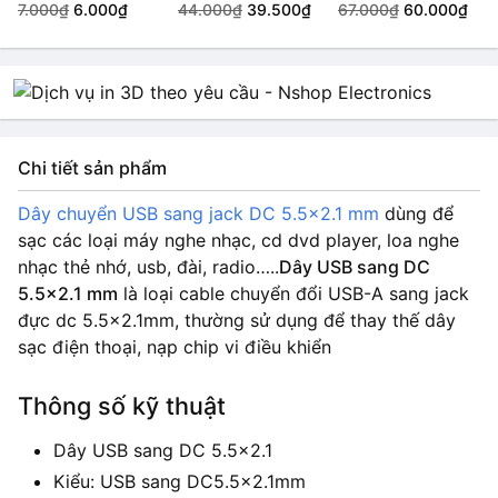
audio XH2.54 - 3P 2
7.000₫
6.000₫
3.5mm
44.000₫
39.500₫
3.5mm
67.000₫
60.000₫
đầu 20cm
Chi tiết sản phẩm
Dây chuyển USB sang jack DC 5.5×2.1 mm
dùng để
sạc các loại máy nghe nhạc, cd dvd player, loa nghe
nhạc thẻ nhớ, usb, đài, radio…..
Dây USB sang DC
5.5×2.1 mm
là loại cable chuyển đổi USB-A sang jack
đực dc 5.5×2.1mm, thường sử dụng để thay thế dây
sạc điện thoại, nạp chip vi điều khiển
Thông số kỹ thuật
Dây USB sang DC 5.5×2.1
Kiểu: USB sang DC5.5×2.1mm