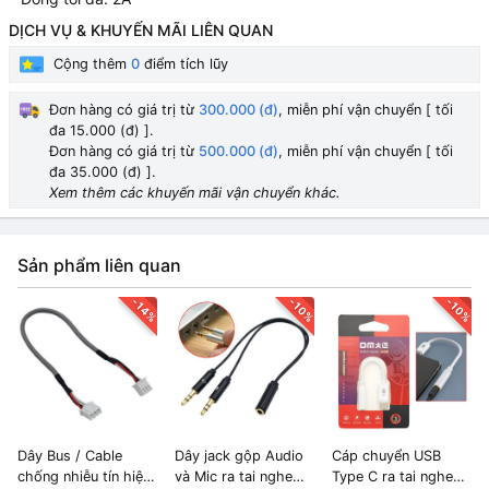
DỊCH VỤ & KHUYẾN MÃI LIÊN QUAN
Cộng thêm
0
điểm tích lũy
Đơn hàng có giá trị từ
300.000 (đ)
, miễn phí vận chuyển [ tối
đa 15.000 (đ) ].
Đơn hàng có giá trị từ
500.000 (đ)
, miễn phí vận chuyển [ tối
đa 35.000 (đ) ].
Xem thêm các khuyến mãi vận chuyển khác.
Sản phẩm liên quan
-14%
-10%
-10%
Dây Bus / Cable
Dây jack gộp Audio
Cáp chuyển USB
chống nhiễu tín hiệu
và Mic ra tai nghe
Type C ra tai nghe