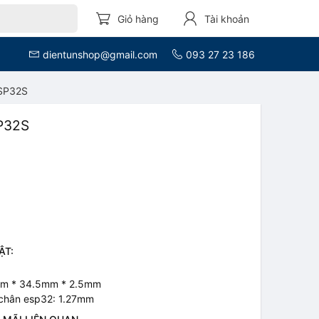
Giỏ hàng
Tài khoản
dientunshop@gmail.com
093 27 23 186
ESP32S
SP32S
ẬT:
5mm * 34.5mm * 2.5mm
 chân esp32: 1.27mm