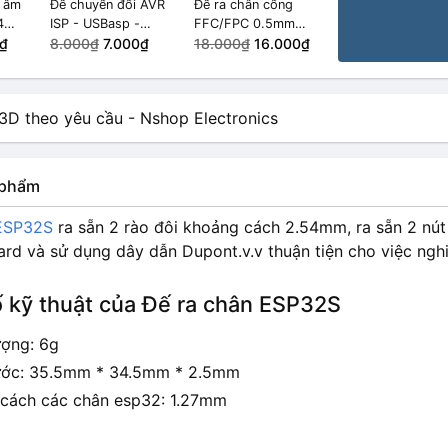
k âm
Đế chuyển đổi AVR
Đế ra chân cổng
4
ISP - USBasp -
FFC/FPC 0.5mm
₫
STK500 10 PIN sang
8.000₫
7.000₫
sang chân 2.54mm
18.000₫
16.000₫
6 PIN
34 Pin
n phẩm
 ESP32S
ra sẵn 2 rào đôi khoảng cách 2.54mm, ra sẵn 2 nút
d và sử dụng dây dẫn Dupont.v.v thuận tiện cho việc nghiê
 kỹ thuật của Đế ra chân ESP32S
ượng: 6g
ước: 35.5mm * 34.5mm * 2.5mm
cách các chân esp32: 1.27mm