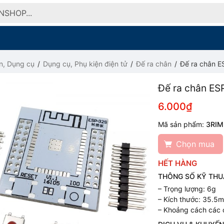
n, Dụng cụ
Dụng cụ, Phụ kiện điện tử
Đế ra chân
Đế ra chân 
Đế ra chân E
6.000₫
Mã sản phẩm:
3RIM
Chọn mua
HẾT HÀNG
THÔNG SỐ KỸ THU
– Trọng lượng: 6g
– Kích thước: 35.
– Khoảng cách các