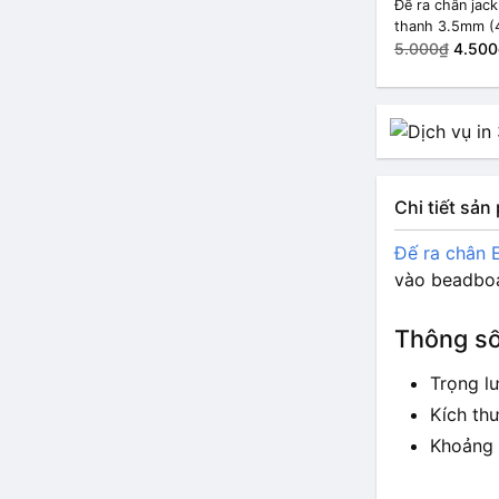
Đế ra chân jac
thanh 3.5mm (
chân)
5.000₫
4.500
Chi tiết sả
Đế ra chân
vào beadboar
Thông số
Trọng l
Kích th
Khoảng 