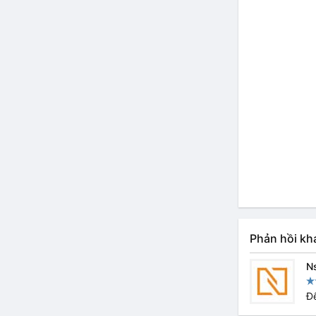
Phản hồi kh
N
Đế