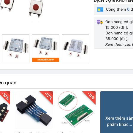
DỊCH VỤ & KHUYẾN
Cộng thêm
0
đ
Đơn hàng có gi
15.000 (đ) ].
Đơn hàng có gi
35.000 (đ) ].
Xem thêm các 
ên quan
-10%
-12%
-11%
Xem thêm sả
phẩm khác...