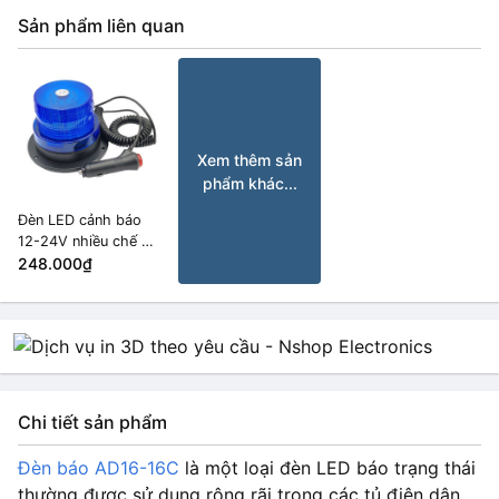
Sản phẩm liên quan
màu đỏ 220V
HẾT HÀNG
8.000₫
5.500₫
màu đỏ 12V
HẾT HÀNG
7.000₫
Xem thêm sản
phẩm khác...
Đèn LED cảnh báo
12-24V nhiều chế độ
màu Xanh Lam
248.000₫
Chi tiết sản phẩm
Đèn báo AD16-16C
là một loại đèn LED báo trạng thái
thường được sử dụng rộng rãi trong các tủ điện dân