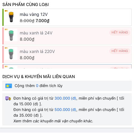
SẢN PHẨM CÙNG LOẠI
màu vàng 12V
8.000₫
7.000₫
màu xanh lá 24V
HẾT HÀNG
8.000₫
màu xanh lá 220V
HẾT HÀNG
8.000₫
màu xanh lá 12V
HẾT HÀNG
8.000₫
DỊCH VỤ & KHUYẾN MÃI LIÊN QUAN
Cộng thêm
0
điểm tích lũy
màu vàng 24V
HẾT HÀNG
8.000₫
6.000₫
Đơn hàng có giá trị từ
300.000 (đ)
, miễn phí vận chuyển [ tối
đa 15.000 (đ) ].
màu vàng 220V
HẾT HÀNG
Đơn hàng có giá trị từ
500.000 (đ)
, miễn phí vận chuyển [ tối
8.000₫
7.000₫
đa 35.000 (đ) ].
Xem thêm các khuyến mãi vận chuyển khác.
màu đỏ 24V
HẾT HÀNG
8.000₫