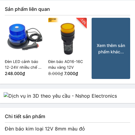
Sản phẩm liên quan
-12%
Xem thêm sản
phẩm khác...
Đèn LED cảnh báo
Đèn báo AD16-16C
12-24V nhiều chế độ
màu vàng 12V
màu Xanh Lam
248.000₫
8.000₫
7.000₫
Chi tiết sản phẩm
Đèn báo kim loại 12V 8mm màu đỏ