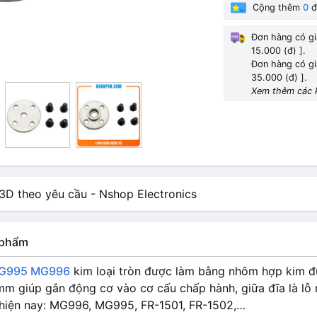
Cộng thêm
0
đ
Đơn hàng có gi
15.000 (đ) ].
Đơn hàng có gi
35.000 (đ) ].
Xem thêm các 
n phẩm
MG995 MG996
kim loại tròn được làm bằng nhôm hợp kim đ
mm giúp gắn động cơ vào cơ cấu chấp hành, giữa đĩa là lỗ
hiện nay: MG996, MG995, FR-1501, FR-1502,…