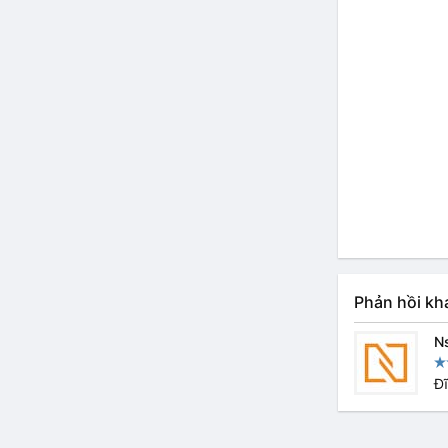
Phản hồi kh
N
Đ