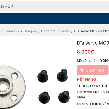
Phụ kiện DIY
Động cơ
Động cơ RC servo
Đĩa servo MG995 MG9
Đĩa servo MG9
8.000₫
Mã sản phẩm:
YOIO
Chọn mua
HẾT HÀNG
THÔNG SỐ KỸ THU
Đĩa servo MG995 MG9
6mm
DỊCH VỤ & KHUYẾN