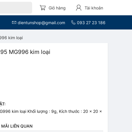
Giỏ hàng
Tài khoản
dientunshop@gmail.com
093 27 23 186
96 kim loại
95 MG996 kim loại
ẬT:
96 kim loại Khối lượng : 9g, Kích thước : 20 x 20 x
 MÃI LIÊN QUAN