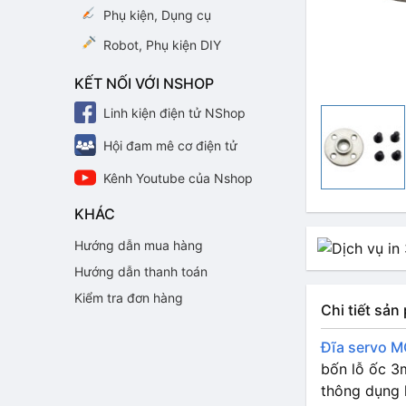
Phụ kiện, Dụng cụ
Robot, Phụ kiện DIY
KẾT NỐI VỚI NSHOP
Linh kiện điện tử NShop
Hội đam mê cơ điện tử
Kênh Youtube của Nshop
KHÁC
Hướng dẫn mua hàng
Hướng dẫn thanh toán
Kiểm tra đơn hàng
Chi tiết sả
Đĩa servo 
bốn lỗ ốc 3
thông dụng 